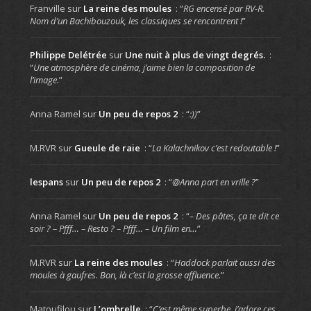
Franville
sur
La reine des moules
: “
RG encensé par RV-R.
Nom d’un Bachibouzouk, les classiques se rencontrent !
”
Philippe Delétrée
sur
Une nuit à plus de vingt degrés.
:
“
Une atmosphère de cinéma, j’aime bien la composition de
l’image.
”
Anna Ramel
sur
Un peu de repos 2
: “
:))
”
M.RVR
sur
Gueule de raie
: “
La Kalachnikov c’est redoutable !
”
lespans
sur
Un peu de repos 2
: “
@Anna part en vrille ?
”
Anna Ramel
sur
Un peu de repos 2
: “
– Des pâtes, ça te dit ce
soir ? – Pfff… – Resto ? – Pfff… – Un film en…
”
M.RVR
sur
La reine des moules
: “
Haddock parlait aussi des
moules à gaufres. Bon, là c’est la grosse affluence.
”
Matoufilou
sur
L’ombrelle
: “
C’est même superbe, j’adore ces