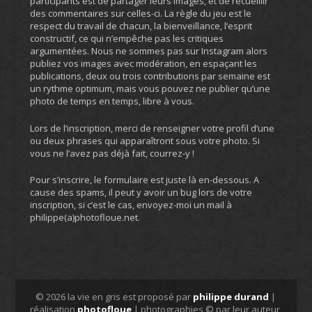
participants est de partager leurs images, et de recueillir
des commentaires sur celles-ci. La règle du jeu est le
respect du travail de chacun, la bienveillance, l’esprit
constructif, ce qui n’empêche pas les critiques
argumentées. Nous ne sommes pas sur Instagram alors
publiez vos images avec modération, en espaçant les
publications, deux ou trois contributions par semaine est
un rythme optimum, mais vous pouvez ne publier qu’une
photo de temps en temps, libre à vous.
Lors de l’inscription, merci de renseigner votre profil d’une
ou deux phrases qui apparaîtront sous votre photo. Si
vous ne l’avez pas déjà fait, courrez-y !
Pour s’inscrire, le formulaire est juste là en-dessous. A
cause des spams, il peut y avoir un bug lors de votre
inscription, si c’est le cas, envoyez-moi un mail à
philippe(a)photofloue.net.
© 2026 la vie en gris est proposé par
philippe durand
|
réalisation
photofloue
| photographies © par leur auteur,