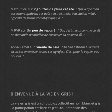
Matoufilou
sur
2 gouttes de pluie cet été.
: “
J’ai vérifié mon
assertion rapide du 1er août : en trois mois, à la station météo
officielle de Rennes/Saint-Jacques, il…
”
M.RVR
sur
Un peu de repos 2
: “
Oui, c’est mieux comme ça. Et
on demande au modèle de conserver sa position 😉 .
”
Anna Ramel
sur
Gueule de raie
: “
Ah ben Estienne ! Faut vite
cicatriser en enlever toutes ces agrafes ! C’est pour le papier pas
pour la…
”
BIENVENUE À LA VIE EN GRIS !
La vie en gris est un photoblog collectif en noir, blanc et gris.
La participation est libre et gratuite. L’intention des