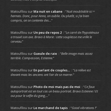
Matoufilou
sur
Ma nuit en cabane
: “
Nuit inoubliable ici =
harnais. Donc, pour Anna, on oublie. Ou plutôt, si j’ai bien
compris, on se contente des…
”
Matoufilou
sur
Un peu de repos 2
: “
Le carré de l’hypoténuse
a trouvé son axe. Bravo à Marie : cette souplesse me vrille le
cerveau.
”
Matoufilou
sur
Gueule de raie
: “
Belle image mais assez
terrible. Compassion, Estienne.
”
Matoufilou
sur
En parlant de couples…
: “
La relève est
devant mais les anciens ont l’air de se marrer.
”
Matoufilou
sur
Photo de moi mais pas de moi
: “
Ce faux
autoportrait est en tout cas un beau portrait. Bravo Estienne ! Et
oui pour le selfie du gang,…
”
Matoufilou
sur
Le marchand de tapis
: “
Good vibrations !
”