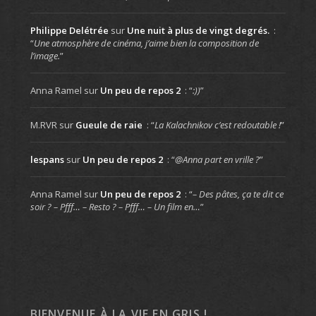
Philippe Delétrée
sur
Une nuit à plus de vingt degrés.
:
“
Une atmosphère de cinéma, j’aime bien la composition de
l’image.
”
Anna Ramel
sur
Un peu de repos 2
: “
:))
”
M.RVR
sur
Gueule de raie
: “
La Kalachnikov c’est redoutable !
”
lespans
sur
Un peu de repos 2
: “
@Anna part en vrille ?
”
Anna Ramel
sur
Un peu de repos 2
: “
– Des pâtes, ça te dit ce
soir ? – Pfff… – Resto ? – Pfff… – Un film en…
”
BIENVENUE À LA VIE EN GRIS !