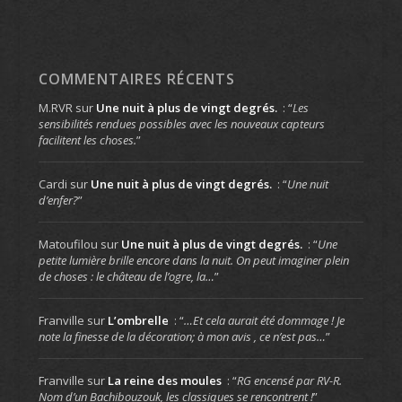
COMMENTAIRES RÉCENTS
M.RVR
sur
Une nuit à plus de vingt degrés.
: “
Les
sensibilités rendues possibles avec les nouveaux capteurs
facilitent les choses.
”
Cardi
sur
Une nuit à plus de vingt degrés.
: “
Une nuit
d’enfer?
”
Matoufilou
sur
Une nuit à plus de vingt degrés.
: “
Une
petite lumière brille encore dans la nuit. On peut imaginer plein
de choses : le château de l’ogre, la…
”
Franville
sur
L’ombrelle
: “
…Et cela aurait été dommage ! Je
note la finesse de la décoration; à mon avis , ce n’est pas…
”
Franville
sur
La reine des moules
: “
RG encensé par RV-R.
Nom d’un Bachibouzouk, les classiques se rencontrent !
”