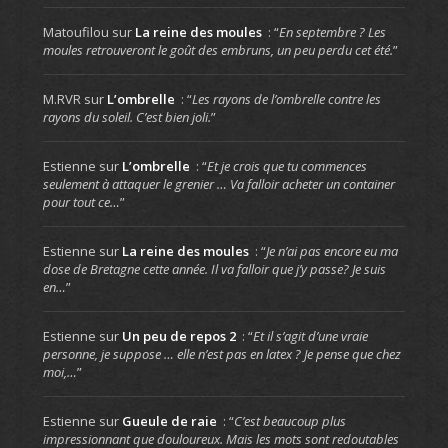
Matoufilou
sur
La reine des moules
: “
En septembre ? Les
moules retrouveront le goût des embruns, un peu perdu cet été.
”
M.RVR
sur
L’ombrelle
: “
Les rayons de l’ombrelle contre les
rayons du soleil. C’est bien joli.
”
Estienne
sur
L’ombrelle
: “
Et je crois que tu commences
seulement à attaquer le grenier … Va falloir acheter un container
pour tout ce…
”
Estienne
sur
La reine des moules
: “
Je n’ai pas encore eu ma
dose de Bretagne cette année. Il va falloir que j’y passe? Je suis
en…
”
Estienne
sur
Un peu de repos 2
: “
Et il s’agit d’une vraie
personne, je suppose … elle n’est pas en latex ? Je pense que chez
moi,…
”
Estienne
sur
Gueule de raie
: “
C’est beaucoup plus
impressionnant que douloureux. Mais les mots sont redoutables