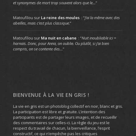
et synonymes de mort trop souvent alors que le…
”
Matoufilou
sur
La reine des moules
: “
J’ai la même avec des
abeilles, mais c’est plus classique.
”
Matoufilou
sur
Ma nuit en cabane
: “
Nuit inoubliable ici =
harnais. Donc, pour Anna, on oublie. Ou plutôt, si j’ai bien
compris, on se contente des…
”
BIENVENUE À LA VIE EN GRIS !
La vie en gris est un photoblog collectif en noir, blanc et gris.
La participation est libre et gratuite. L’intention des
participants est de partager leurs images, et de recueillir
des commentaires sur celles-ci. La règle du jeu est le
respect du travail de chacun, la bienveillance, l’esprit
constructif, ce qui n’empêche pas les critiques