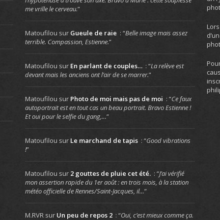
l’hypoténuse a trouvé son axe. Bravo à Marie : cette souplesse
phot
me vrille le cerveau.
”
Lors
Matoufilou
sur
Gueule de raie
: “
Belle image mais assez
d’un
terrible. Compassion, Estienne.
”
phot
Pour
Matoufilou
sur
En parlant de couples…
: “
La relève est
caus
devant mais les anciens ont l’air de se marrer.
”
insc
phil
Matoufilou
sur
Photo de moi mais pas de moi
: “
Ce faux
autoportrait est en tout cas un beau portrait. Bravo Estienne !
Et oui pour le selfie du gang,…
”
Matoufilou
sur
Le marchand de tapis
: “
Good vibrations
!
”
Matoufilou
sur
2 gouttes de pluie cet été.
: “
J’ai vérifié
mon assertion rapide du 1er août : en trois mois, à la station
météo officielle de Rennes/Saint-Jacques, il…
”
M.RVR
sur
Un peu de repos 2
: “
Oui, c’est mieux comme ça.