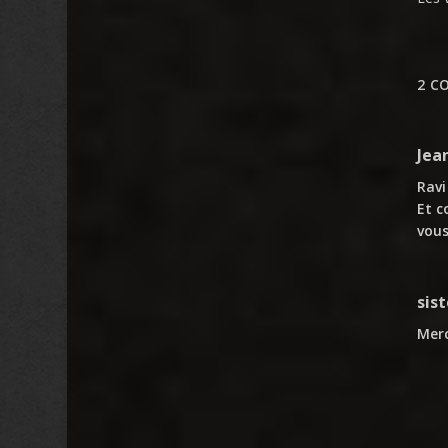
2 C
Jea
Ravi
Et c
vous
sis
Merc