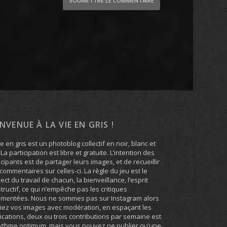
SOUMETTRE LE COMMENTAIRE
ENVENUE À LA VIE EN GRIS !
ie en gris est un photoblog collectif en noir, blanc et
. La participation est libre et gratuite. L’intention des
icipants est de partager leurs images, et de recueillir
commentaires sur celles-ci. La règle du jeu est le
ect du travail de chacun, la bienveillance, l’esprit
tructif, ce qui n’empêche pas les critiques
umentées. Nous ne sommes pas sur Instagram alors
iez vos images avec modération, en espaçant les
ications, deux ou trois contributions par semaine est
ythme optimum, mais vous pouvez ne publier qu’une