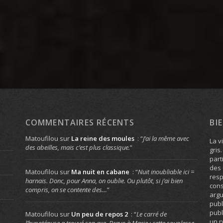
COMMENTAIRES RÉCENTS
BI
Matoufilou
sur
La reine des moules
: “
J’ai la même avec
La v
des abeilles, mais c’est plus classique.
”
gris
part
des 
Matoufilou
sur
Ma nuit en cabane
: “
Nuit inoubliable ici =
resp
harnais. Donc, pour Anna, on oublie. Ou plutôt, si j’ai bien
cons
compris, on se contente des…
”
arg
publ
publ
Matoufilou
sur
Un peu de repos 2
: “
Le carré de
un r