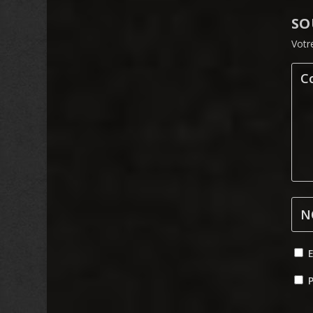
SO
Votr
P