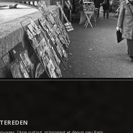
STEREDEN
voyages, l'Asie surtout, m'inspirent et depuis peu Paris.