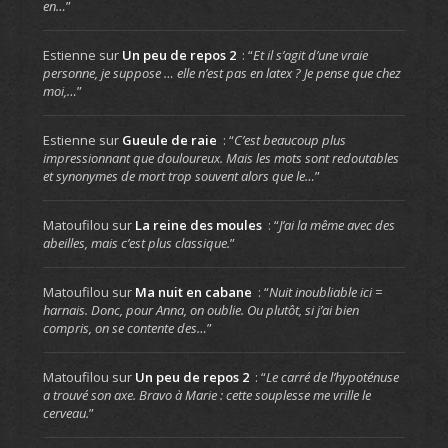
en…
”
Estienne
sur
Un peu de repos 2
: “
Et il s’agit d’une vraie
personne, je suppose … elle n’est pas en latex ? Je pense que chez
moi,…
”
Estienne
sur
Gueule de raie
: “
C’est beaucoup plus
impressionnant que douloureux. Mais les mots sont redoutables
et synonymes de mort trop souvent alors que le…
”
Matoufilou
sur
La reine des moules
: “
J’ai la même avec des
abeilles, mais c’est plus classique.
”
Matoufilou
sur
Ma nuit en cabane
: “
Nuit inoubliable ici =
harnais. Donc, pour Anna, on oublie. Ou plutôt, si j’ai bien
compris, on se contente des…
”
Matoufilou
sur
Un peu de repos 2
: “
Le carré de l’hypoténuse
a trouvé son axe. Bravo à Marie : cette souplesse me vrille le
cerveau.
”