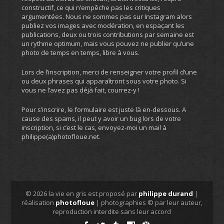
constructif, ce qui n’empêche pas les critiques
argumentées. Nous ne sommes pas sur Instagram alors
publiez vos images avec modération, en espaçant les
publications, deux ou trois contributions par semaine est
un rythme optimum, mais vous pouvez ne publier qu’une
photo de temps en temps, libre à vous.
Lors de l’inscription, merci de renseigner votre profil d’une
ou deux phrases qui apparaîtront sous votre photo. Si
vous ne l’avez pas déjà fait, courrez-y !
Pour s’inscrire, le formulaire est juste là en-dessous. A
cause des spams, il peut y avoir un bug lors de votre
inscription, si c’est le cas, envoyez-moi un mail à
philippe(a)photofloue.net.
© 2026 la vie en gris est proposé par
philippe durand
|
réalisation
photofloue
| photographies © par leur auteur,
reproduction interdite sans leur accord