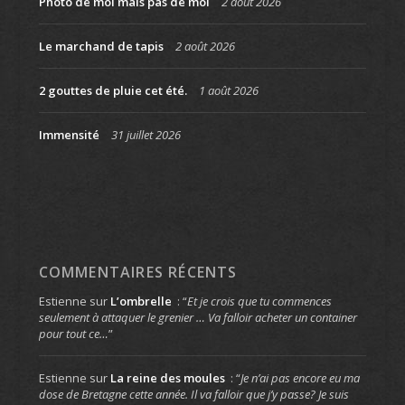
Photo de moi mais pas de moi
2 août 2026
Le marchand de tapis
2 août 2026
2 gouttes de pluie cet été.
1 août 2026
Immensité
31 juillet 2026
COMMENTAIRES RÉCENTS
Estienne
sur
L’ombrelle
: “
Et je crois que tu commences
seulement à attaquer le grenier … Va falloir acheter un container
pour tout ce…
”
Estienne
sur
La reine des moules
: “
Je n’ai pas encore eu ma
dose de Bretagne cette année. Il va falloir que j’y passe? Je suis