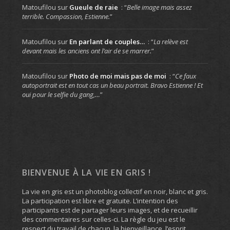
Matoufilou
sur
Gueule de raie
: “
Belle image mais assez
terrible. Compassion, Estienne.
”
Matoufilou
sur
En parlant de couples…
: “
La relève est
devant mais les anciens ont l’air de se marrer.
”
Matoufilou
sur
Photo de moi mais pas de moi
: “
Ce faux
autoportrait est en tout cas un beau portrait. Bravo Estienne ! Et
oui pour le selfie du gang,…
”
BIENVENUE À LA VIE EN GRIS !
La vie en gris est un photoblog collectif en noir, blanc et gris.
La participation est libre et gratuite. L’intention des
participants est de partager leurs images, et de recueillir
des commentaires sur celles-ci. La règle du jeu est le
respect du travail de chacun, la bienveillance, l’esprit