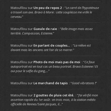
Matoufilou
sur
Un peu de repos 2
: “
Le carré de l’hypoténuse
a trouvé son axe. Bravo à Marie : cette souplesse me vrille le
cerveau.
”
Matoufilou
sur
Gueule de raie
: “
Belle image mais assez
terrible. Compassion, Estienne.
”
Matoufilou
sur
En parlant de couples…
: “
La relève est
devant mais les anciens ont l’air de se marrer.
”
Matoufilou
sur
Photo de moi mais pas de moi
: “
Ce faux
autoportrait est en tout cas un beau portrait. Bravo Estienne ! Et
oui pour le selfie du gang,…
”
Matoufilou
sur
Le marchand de tapis
: “
Good vibrations !
”
Matoufilou
sur
2 gouttes de pluie cet été.
: “
J’ai vérifié mon
assertion rapide du 1er août : en trois mois, à la station météo
officielle de Rennes/Saint-Jacques, il…
”