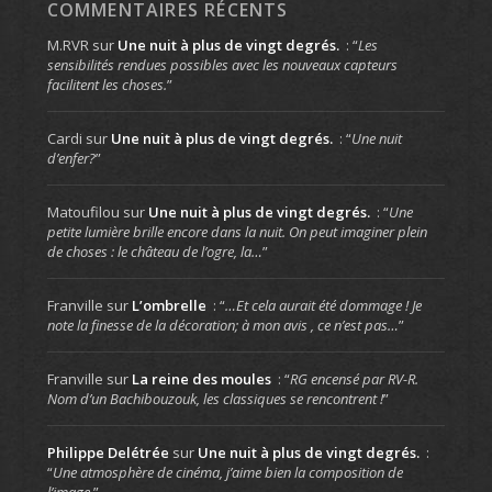
COMMENTAIRES RÉCENTS
M.RVR
sur
Une nuit à plus de vingt degrés.
: “
Les
sensibilités rendues possibles avec les nouveaux capteurs
facilitent les choses.
”
Cardi
sur
Une nuit à plus de vingt degrés.
: “
Une nuit
d’enfer?
”
Matoufilou
sur
Une nuit à plus de vingt degrés.
: “
Une
petite lumière brille encore dans la nuit. On peut imaginer plein
de choses : le château de l’ogre, la…
”
Franville
sur
L’ombrelle
: “
…Et cela aurait été dommage ! Je
note la finesse de la décoration; à mon avis , ce n’est pas…
”
Franville
sur
La reine des moules
: “
RG encensé par RV-R.
Nom d’un Bachibouzouk, les classiques se rencontrent !
”
Philippe Delétrée
sur
Une nuit à plus de vingt degrés.
:
“
Une atmosphère de cinéma, j’aime bien la composition de
l’image.
”