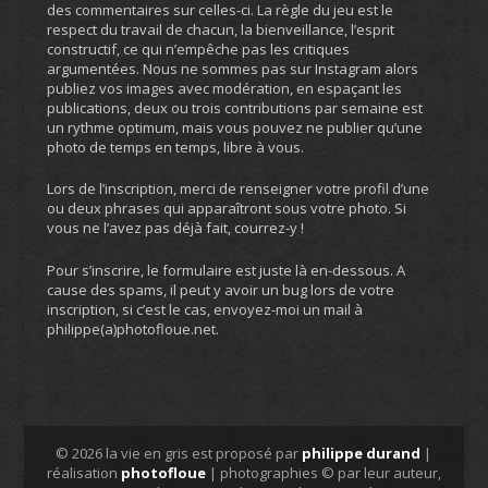
des commentaires sur celles-ci. La règle du jeu est le
respect du travail de chacun, la bienveillance, l’esprit
constructif, ce qui n’empêche pas les critiques
argumentées. Nous ne sommes pas sur Instagram alors
publiez vos images avec modération, en espaçant les
publications, deux ou trois contributions par semaine est
un rythme optimum, mais vous pouvez ne publier qu’une
photo de temps en temps, libre à vous.
Lors de l’inscription, merci de renseigner votre profil d’une
ou deux phrases qui apparaîtront sous votre photo. Si
vous ne l’avez pas déjà fait, courrez-y !
Pour s’inscrire, le formulaire est juste là en-dessous. A
cause des spams, il peut y avoir un bug lors de votre
inscription, si c’est le cas, envoyez-moi un mail à
philippe(a)photofloue.net.
© 2026 la vie en gris est proposé par
philippe durand
|
réalisation
photofloue
| photographies © par leur auteur,