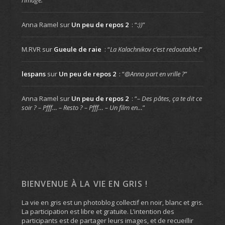
Anna Ramel
sur
Un peu de repos 2
: “
:))
”
M.RVR
sur
Gueule de raie
: “
La Kalachnikov c’est redoutable !
”
lespans
sur
Un peu de repos 2
: “
@Anna part en vrille ?
”
Anna Ramel
sur
Un peu de repos 2
: “
– Des pâtes, ça te dit ce
soir ? – Pfff… – Resto ? – Pfff… – Un film en…
”
BIENVENUE À LA VIE EN GRIS !
La vie en gris est un photoblog collectif en noir, blanc et gris.
La participation est libre et gratuite. L’intention des
participants est de partager leurs images, et de recueillir