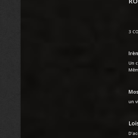
RO
3 C
Irè
Un c
Même
Mo
un v
Loï
D’ac