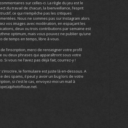
commentaires sur celles-ci. La règle du jeu est le
ect du travail de chacun, la bienveillance, l’esprit
tructif, ce qui n’empêche pas les critiques
umentées. Nous ne sommes pas sur Instagram alors
iez vos images avec modération, en espaçant les
ications, deux ou trois contributions par semaine est
ythme optimum, mais vous pouvez ne publier qu’une
o de temps en temps, libre à vous.
 de l’inscription, merci de renseigner votre profil
e ou deux phrases qui apparaîtront sous votre
o. Si vous ne l’avez pas déjà fait, courrez-y !
 s’inscrire, le formulaire est juste là en-dessous. A
e des spams, il peut y avoir un bug lors de votre
ription, si c’est le cas, envoyez-moi un mail à
ippe(a)photofloue.net.