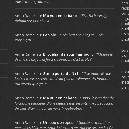
que le photographe,…
”
des 
resp
cons
Anna Ramel
sur
Ma nuit en cabane
: “
Et… J’ai le vertige
arg
debout sur une chaise…
”
publ
publ
un r
Anna Ramel
sur
La voie
: “
Très beau noir et gris ! Très
phot
graphique !
”
Lors
Anna Ramel
sur
Brocéliande sous Paimpont
: “
Malgré le
d’un
drame de ce feu, la forêt de Pimpon, c’est drôle !
”
phot
Pour
Anna Ramel
sur
Sur la porte du N+1
: “
Il se pourrait que
caus
la déchirure au centre du drap ( ou du vêtement du fantôme
insc
qui attend que ça…
”
phil
Anna Ramel
sur
Ma nuit en cabane
: “
Anna, le livre d’or de
la cabane témoigne d’une altitude énergisante, avec beaucoup
de clins d’œil autour de nuits “inoubliables”……
”
Anna Ramel
sur
Un peu de repos
: “
Souplesse quand tu
nous tiens ! Elle a presque la forme d’un triangle rectangle ! On