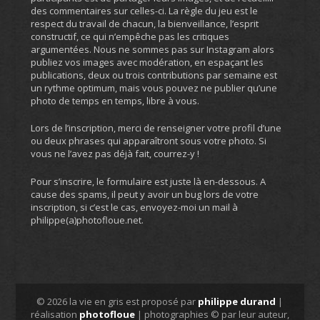
des commentaires sur celles-ci. La règle du jeu est le
respect du travail de chacun, la bienveillance, l’esprit
constructif, ce qui n’empêche pas les critiques
argumentées. Nous ne sommes pas sur Instagram alors
publiez vos images avec modération, en espaçant les
publications, deux ou trois contributions par semaine est
un rythme optimum, mais vous pouvez ne publier qu’une
photo de temps en temps, libre à vous.
Lors de l’inscription, merci de renseigner votre profil d’une
ou deux phrases qui apparaîtront sous votre photo. Si
vous ne l’avez pas déjà fait, courrez-y !
Pour s’inscrire, le formulaire est juste là en-dessous. A
cause des spams, il peut y avoir un bug lors de votre
inscription, si c’est le cas, envoyez-moi un mail à
philippe(a)photofloue.net.
© 2026 la vie en gris est proposé par
philippe durand
|
réalisation
photofloue
| photographies © par leur auteur,