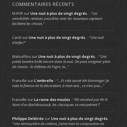
COMMENTAIRES RÉCENTS
M.RVR
sur
Une nuit à plus de vingt degrés.
: “
Les
sensibilités rendues possibles avec les nouveaux capteurs
facilitent les choses.
”
Cardi
sur
Une nuit à plus de vingt degrés.
: “
Une nuit
d’enfer?
”
Matoufilou
sur
Une nuit à plus de vingt degrés.
: “
Une
petite lumière brille encore dans la nuit. On peut imaginer plein
de choses : le château de l’ogre, la…
”
Franville
sur
L’ombrelle
: “
…Et cela aurait été dommage ! Je
note la finesse de la décoration; à mon avis , ce n’est pas…
”
Franville
sur
La reine des moules
: “
RG encensé par RV-R.
Nom d’un Bachibouzouk, les classiques se rencontrent !
”
Philippe Delétrée
sur
Une nuit à plus de vingt degrés.
:
“
Une atmosphère de cinéma, j’aime bien la composition de