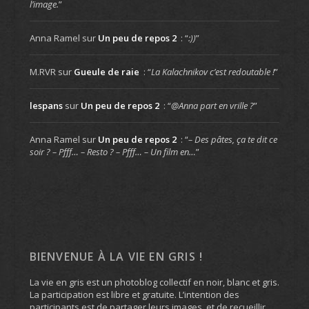
l’image.
”
Anna Ramel
sur
Un peu de repos 2
: “
:))
”
M.RVR
sur
Gueule de raie
: “
La Kalachnikov c’est redoutable !
”
lespans
sur
Un peu de repos 2
: “
@Anna part en vrille ?
”
Anna Ramel
sur
Un peu de repos 2
: “
– Des pâtes, ça te dit ce
soir ? – Pfff… – Resto ? – Pfff… – Un film en…
”
BIENVENUE À LA VIE EN GRIS !
La vie en gris est un photoblog collectif en noir, blanc et gris.
La participation est libre et gratuite. L’intention des
participants est de partager leurs images, et de recueillir