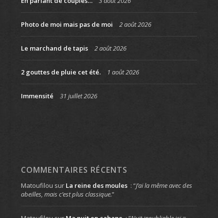
En parlant de couples…
3 août 2026
Photo de moi mais pas de moi
2 août 2026
Le marchand de tapis
2 août 2026
2 gouttes de pluie cet été.
1 août 2026
Immensité
31 juillet 2026
COMMENTAIRES RÉCENTS
Matoufilou
sur
La reine des moules
: “
J’ai la même avec des
abeilles, mais c’est plus classique.
”
Matoufilou
sur
Ma nuit en cabane
: “
Nuit inoubliable ici =