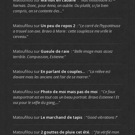
harnais. Donc, pour Anna, on oublie. Ou plutôt, si j’ai bien
compris, on se contente des…
”
Matoufilou
sur
Un peu de repos 2
: “
Le carré de l’hypoténuse
a trouvé son axe. Bravo à Marie : cette souplesse me vrille le
cerveau.
”
Matoufilou
sur
Gueule de raie
: “
Belle image mais assez
terrible. Compassion, Estienne.
”
Matoufilou
sur
En parlant de couples…
: “
La relève est
devant mais les anciens ont l’air de se marrer.
”
Matoufilou
sur
Photo de moi mais pas de moi
: “
Ce faux
autoportrait est en tout cas un beau portrait. Bravo Estienne ! Et
oui pour le selfie du gang,…
”
Matoufilou
sur
Le marchand de tapis
: “
Good vibrations !
”
Matoufilou
sur
2 gouttes de pluie cet été.
: “
J’ai vérifié mon