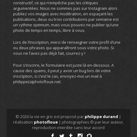
constructif, ce qui n’empêche pas les critiques
argumentées. Nous ne sommes pas sur Instagram alors
publiez vos images avec modération, en espaçant les
publications, deux ou trois contributions par semaine est
un rythme optimum, mais vous pouvez ne publier qu’une
photo de temps en temps, libre à vous.
Lors de l’inscription, merci de renseigner votre profil d’une
ou deux phrases qui apparaîtront sous votre photo. Si
vous ne l’avez pas déjà fait, courrez-y !
Pour s’inscrire, le formulaire est juste là en-dessous. A
cause des spams, il peut y avoir un bug lors de votre
inscription, si c’est le cas, envoyez-moi un mail à
philippe(a)photofloue.net.
© 2026 la vie en gris est proposé par
philippe durand
|
réalisation
photofloue
| photographies © par leur auteur,
reproduction interdite sans leur accord