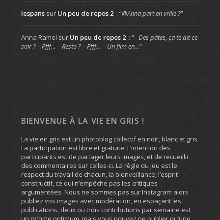
lespans
sur
Un peu de repos 2
: “
@Anna part en vrille ?
”
Anna Ramel
sur
Un peu de repos 2
: “
– Des pâtes, ça te dit ce
soir ? – Pfff… – Resto ? – Pfff… – Un film en…
”
BIENVENUE À LA VIE EN GRIS !
La vie en gris est un photoblog collectif en noir, blanc et gris.
La participation est libre et gratuite. L’intention des
participants est de partager leurs images, et de recueillir
des commentaires sur celles-ci. La règle du jeu est le
respect du travail de chacun, la bienveillance, l’esprit
constructif, ce qui n’empêche pas les critiques
argumentées. Nous ne sommes pas sur Instagram alors
publiez vos images avec modération, en espaçant les
publications, deux ou trois contributions par semaine est
un rythme optimum, mais vous pouvez ne publier qu’une