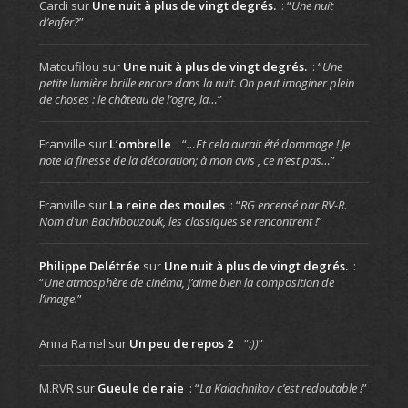
Cardi
sur
Une nuit à plus de vingt degrés.
: “
Une nuit
d’enfer?
”
Matoufilou
sur
Une nuit à plus de vingt degrés.
: “
Une
petite lumière brille encore dans la nuit. On peut imaginer plein
de choses : le château de l’ogre, la…
”
Franville
sur
L’ombrelle
: “
…Et cela aurait été dommage ! Je
note la finesse de la décoration; à mon avis , ce n’est pas…
”
Franville
sur
La reine des moules
: “
RG encensé par RV-R.
Nom d’un Bachibouzouk, les classiques se rencontrent !
”
Philippe Delétrée
sur
Une nuit à plus de vingt degrés.
:
“
Une atmosphère de cinéma, j’aime bien la composition de
l’image.
”
Anna Ramel
sur
Un peu de repos 2
: “
:))
”
M.RVR
sur
Gueule de raie
: “
La Kalachnikov c’est redoutable !
”