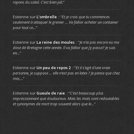
rayons du soleil. C’est bien joli.
”
Estienne
sur
L’ombrelle
: “
Et je crois que tu commences
seulement à attaquer le grenier … Va falloir acheter un container
pour tout ce…
”
Estienne
sur
La reine des moules
: “
Je n’ai pas encore eu ma
dose de Bretagne cette année. Il va falloir que j’y passe? Je suis
en…
”
Estienne
sur
Un peu de repos 2
: “
Et il s’agit d’une vraie
personne, je suppose … elle n’est pas en latex ? Je pense que chez
moi,…
”
Estienne
sur
Gueule de raie
: “
C’est beaucoup plus
impressionnant que douloureux. Mais les mots sont redoutables
et synonymes de mort trop souvent alors que le…
”