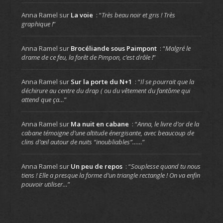
Anna Ramel
sur
La voie
: “
Très beau noir et gris ! Très
graphique !
”
Anna Ramel
sur
Brocéliande sous Paimpont
: “
Malgré le
drame de ce feu, la forêt de Pimpon, c’est drôle !
”
Anna Ramel
sur
Sur la porte du N+1
: “
Il se pourrait que la
déchirure au centre du drap ( ou du vêtement du fantôme qui
attend que ça…
”
Anna Ramel
sur
Ma nuit en cabane
: “
Anna, le livre d’or de la
cabane témoigne d’une altitude énergisante, avec beaucoup de
clins d’œil autour de nuits “inoubliables”……
”
Anna Ramel
sur
Un peu de repos
: “
Souplesse quand tu nous
tiens ! Elle a presque la forme d’un triangle rectangle ! On va enfin
pouvoir utiliser…
”