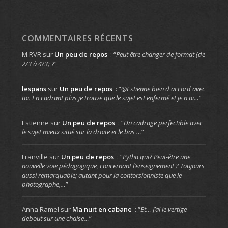
COMMENTAIRES RÉCENTS
M.RVR
sur
Un peu de repos
: “
Peut être changer de format (de
2/3 à 4/3) ?
”
lespans
sur
Un peu de repos
: “
@Estienne bien d accord avec
toi. En cadrant plus je trouve que le sujet est enfermé et je n ai…
”
Estienne
sur
Un peu de repos
: “
Un cadrage perfectible avec
le sujet mieux situé sur la droite et le bas …
”
Franville
sur
Un peu de repos
: “
Pytha qui? Peut-être une
nouvelle voie pédagogique, concernant l’enseignement ? Toujours
aussi remarquable; autant pour la contorsionniste que le
photographe,…
”
Anna Ramel
sur
Ma nuit en cabane
: “
Et… J’ai le vertige
debout sur une chaise…
”