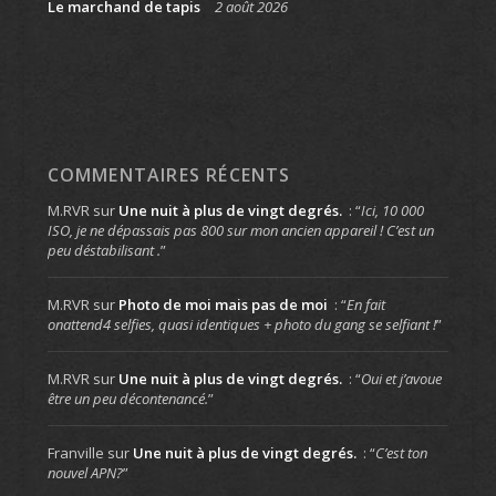
Le marchand de tapis
2 août 2026
COMMENTAIRES RÉCENTS
M.RVR
sur
Une nuit à plus de vingt degrés.
: “
Ici, 10 000
ISO, je ne dépassais pas 800 sur mon ancien appareil ! C’est un
peu déstabilisant .
”
M.RVR
sur
Photo de moi mais pas de moi
: “
En fait
onattend4 selfies, quasi identiques + photo du gang se selfiant !
”
M.RVR
sur
Une nuit à plus de vingt degrés.
: “
Oui et j’avoue
être un peu décontenancé.
”
Franville
sur
Une nuit à plus de vingt degrés.
: “
C’est ton
nouvel APN?
”