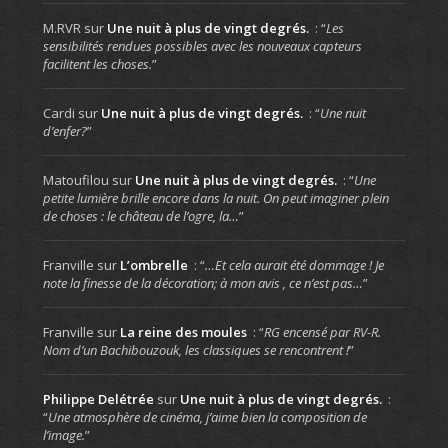
M.RVR
sur
Une nuit à plus de vingt degrés.
: “
Les
sensibilités rendues possibles avec les nouveaux capteurs
facilitent les choses.
”
Cardi
sur
Une nuit à plus de vingt degrés.
: “
Une nuit
d’enfer?
”
Matoufilou
sur
Une nuit à plus de vingt degrés.
: “
Une
petite lumière brille encore dans la nuit. On peut imaginer plein
de choses : le château de l’ogre, la…
”
Franville
sur
L’ombrelle
: “
…Et cela aurait été dommage ! Je
note la finesse de la décoration; à mon avis , ce n’est pas…
”
Franville
sur
La reine des moules
: “
RG encensé par RV-R.
Nom d’un Bachibouzouk, les classiques se rencontrent !
”
Philippe Delétrée
sur
Une nuit à plus de vingt degrés.
:
“
Une atmosphère de cinéma, j’aime bien la composition de
l’image.
”