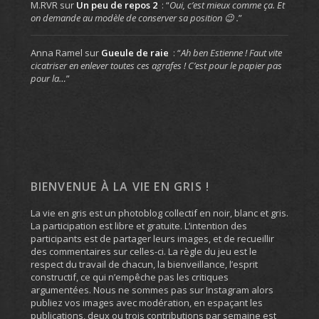
M.RVR
sur
Un peu de repos 2
: “
Oui, c’est mieux comme ça. Et
on demande au modèle de conserver sa position 😉 .
”
Anna Ramel
sur
Gueule de raie
: “
Ah ben Estienne ! Faut vite
cicatriser en enlever toutes ces agrafes ! C’est pour le papier pas
pour la…
”
BIENVENUE À LA VIE EN GRIS !
La vie en gris est un photoblog collectif en noir, blanc et gris.
La participation est libre et gratuite. L’intention des
participants est de partager leurs images, et de recueillir
des commentaires sur celles-ci. La règle du jeu est le
respect du travail de chacun, la bienveillance, l’esprit
constructif, ce qui n’empêche pas les critiques
argumentées. Nous ne sommes pas sur Instagram alors
publiez vos images avec modération, en espaçant les
publications, deux ou trois contributions par semaine est