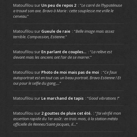
Matoufilou
sur
Un peu de repos 2
: “
Le carré de l’hypoténuse
a trouvé son axe. Bravo à Marie : cette souplesse me vrille le
cerveau.
”
Matoufilou
sur
Gueule de raie
: “
Belle image mais assez
terrible. Compassion, Estienne.
”
Matoufilou
sur
En parlant de couples…
: “
La relève est
devant mais les anciens ont l’air de se marrer.
”
Matoufilou
sur
Photo de moi mais pas de moi
: “
Ce faux
autoportrait est en tout cas un beau portrait. Bravo Estienne ! Et
oui pour le selfie du gang,…
”
Matoufilou
sur
Le marchand de tapis
: “
Good vibrations !
”
Matoufilou
sur
2 gouttes de pluie cet été.
: “
J’ai vérifié mon
assertion rapide du 1er août : en trois mois, à la station météo
officielle de Rennes/Saint-Jacques, il…
”