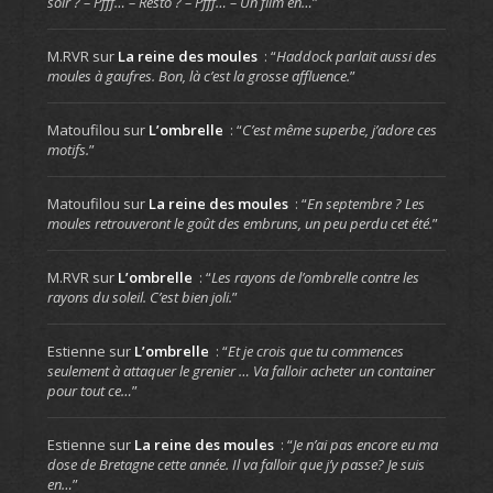
soir ? – Pfff… – Resto ? – Pfff… – Un film en…
”
M.RVR
sur
La reine des moules
: “
Haddock parlait aussi des
moules à gaufres. Bon, là c’est la grosse affluence.
”
Matoufilou
sur
L’ombrelle
: “
C’est même superbe, j’adore ces
motifs.
”
Matoufilou
sur
La reine des moules
: “
En septembre ? Les
moules retrouveront le goût des embruns, un peu perdu cet été.
”
M.RVR
sur
L’ombrelle
: “
Les rayons de l’ombrelle contre les
rayons du soleil. C’est bien joli.
”
Estienne
sur
L’ombrelle
: “
Et je crois que tu commences
seulement à attaquer le grenier … Va falloir acheter un container
pour tout ce…
”
Estienne
sur
La reine des moules
: “
Je n’ai pas encore eu ma
dose de Bretagne cette année. Il va falloir que j’y passe? Je suis
en…
”