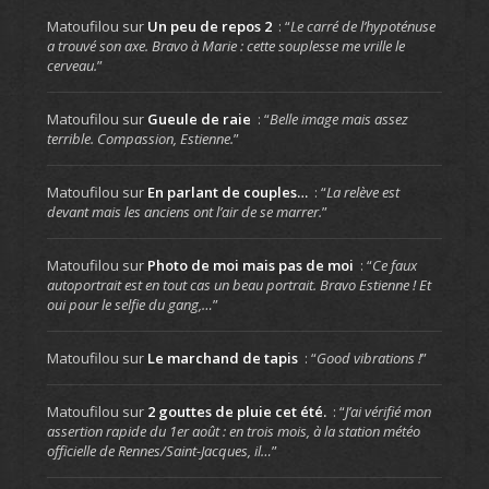
Matoufilou
sur
Un peu de repos 2
: “
Le carré de l’hypoténuse
a trouvé son axe. Bravo à Marie : cette souplesse me vrille le
cerveau.
”
Matoufilou
sur
Gueule de raie
: “
Belle image mais assez
terrible. Compassion, Estienne.
”
Matoufilou
sur
En parlant de couples…
: “
La relève est
devant mais les anciens ont l’air de se marrer.
”
Matoufilou
sur
Photo de moi mais pas de moi
: “
Ce faux
autoportrait est en tout cas un beau portrait. Bravo Estienne ! Et
oui pour le selfie du gang,…
”
Matoufilou
sur
Le marchand de tapis
: “
Good vibrations !
”
Matoufilou
sur
2 gouttes de pluie cet été.
: “
J’ai vérifié mon
assertion rapide du 1er août : en trois mois, à la station météo
officielle de Rennes/Saint-Jacques, il…
”