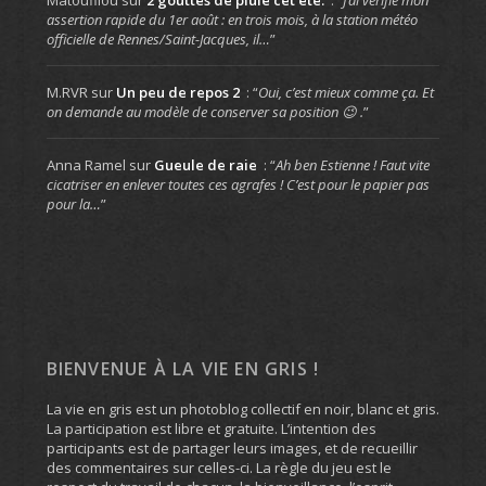
Matoufilou
sur
2 gouttes de pluie cet été.
: “
J’ai vérifié mon
assertion rapide du 1er août : en trois mois, à la station météo
officielle de Rennes/Saint-Jacques, il…
”
M.RVR
sur
Un peu de repos 2
: “
Oui, c’est mieux comme ça. Et
on demande au modèle de conserver sa position 😉 .
”
Anna Ramel
sur
Gueule de raie
: “
Ah ben Estienne ! Faut vite
cicatriser en enlever toutes ces agrafes ! C’est pour le papier pas
pour la…
”
BIENVENUE À LA VIE EN GRIS !
La vie en gris est un photoblog collectif en noir, blanc et gris.
La participation est libre et gratuite. L’intention des
participants est de partager leurs images, et de recueillir
des commentaires sur celles-ci. La règle du jeu est le