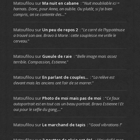
Matoufilou
sur
Ma nuit en cabane
: “
Nuit inoubliable ici =
harnais. Donc, pour Anna, on oublie. Ou plutôt, si j’ai bien
compris, on se contente des…
”
Matoufilou
sur
Un peu de repos 2
: “
Le carré de l’hypoténuse
a trouvé son axe. Bravo à Marie : cette souplesse me vrille le
cerveau.
”
Matoufilou
sur
Gueule de raie
: “
Belle image mais assez
terrible. Compassion, Estienne.
”
Matoufilou
sur
En parlant de couples…
: “
La relève est
devant mais les anciens ont l’air de se marrer.
”
Matoufilou
sur
Photo de moi mais pas de moi
: “
Ce faux
autoportrait est en tout cas un beau portrait. Bravo Estienne ! Et
oui pour le selfie du gang,…
”
Matoufilou
sur
Le marchand de tapis
: “
Good vibrations !
”