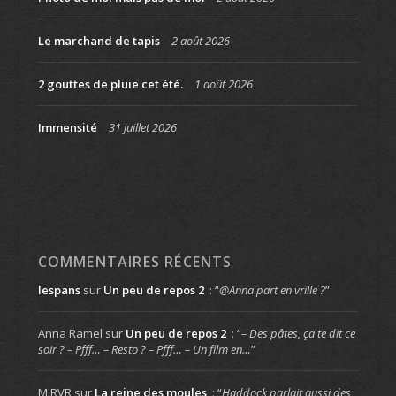
Le marchand de tapis
2 août 2026
2 gouttes de pluie cet été.
1 août 2026
Immensité
31 juillet 2026
COMMENTAIRES RÉCENTS
lespans
sur
Un peu de repos 2
: “
@Anna part en vrille ?
”
Anna Ramel
sur
Un peu de repos 2
: “
– Des pâtes, ça te dit ce
soir ? – Pfff… – Resto ? – Pfff… – Un film en…
”
M.RVR
sur
La reine des moules
: “
Haddock parlait aussi des