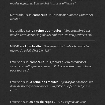
moules à gaufres. Bon, là c’est la grosse affluence.
”
Matoufilou
sur
L’ombrelle
: “
C’est même superbe, j’adore ces
motifs.
”
Matoufilou
sur
La reine des moules
: “
En septembre ? Les
moules retrouveront le goût des embruns, un peu perdu cet été.
”
M.RVR
sur
L’ombrelle
: “
Les rayons de l’ombrelle contre les
rayons du soleil. C’est bien joli.
”
Estienne
sur
L’ombrelle
: “
Et je crois que tu commences
seulement à attaquer le grenier … Va falloir acheter un container
pour tout ce…
”
Estienne
sur
La reine des moules
: “
Je n’ai pas encore eu ma
dose de Bretagne cette année. Il va falloir que j’y passe? Je suis
en…
”
Estienne
sur
Un peu de repos 2
: “
Et il s’agit d’une vraie