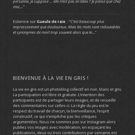
personne, je suppose … elle n’est pas en latex ? Je pense que chez
moi,…
”
Estienne
sur
Gueule de raie
: “
C’est beaucoup plus
impressionnant que douloureux. Mais les mots sont redoutables
et synonymes de mort trop souvent alors que le…
”
BIENVENUE À LA VIE EN GRIS !
La vie en gris est un photoblog collectif en noir, blanc et gris.
La participation est libre et gratuite. L’intention des
participants est de partager leurs images, et de recueillir
des commentaires sur celles-ci. La règle du jeu est le
respect du travail de chacun, la bienveillance, l’esprit
constructif, ce qui n’empêche pas les critiques
argumentées. Nous ne sommes pas sur Instagram alors
publiez vos images avec modération, en espaçant les
publications, deux ou trois contributions par semaine est