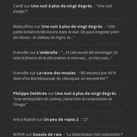
Cardi
sur
Une nuit à plus de vingt degrés.
: “
Une nuit
d’enfer?
”
Matoufilou
sur
Une nuit à plus de vingt degrés.
: “
Une
petite lumière brille encore dans la nuit. On peut imaginer plein
de choses : le château de l’ogre, la…
”
Franville
sur
L’ombrelle
: “
…Et cela aurait été dommage ! Je
note la finesse de la décoration; à mon avis , ce n’est pas…
”
Franville
sur
La reine des moules
: “
RG encensé par RV-R.
Nom d’un Bachibouzouk, les classiques se rencontrent !
”
Philippe Delétrée
sur
Une nuit à plus de vingt degrés.
:
“
Une atmosphère de cinéma, j’aime bien la composition de
l’image.
”
Anna Ramel
sur
Un peu de repos 2
: “
:))
”
M.RVR
sur
Gueule de raie
: “
La Kalachnikov c’est redoutable !
”