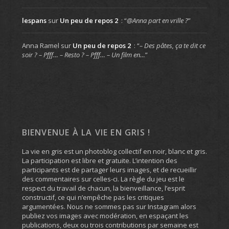
lespans
sur
Un peu de repos 2
: “
@Anna part en vrille ?
”
Anna Ramel
sur
Un peu de repos 2
: “
– Des pâtes, ça te dit ce
soir ? – Pfff… – Resto ? – Pfff… – Un film en…
”
BIENVENUE À LA VIE EN GRIS !
La vie en gris est un photoblog collectif en noir, blanc et gris.
La participation est libre et gratuite. L’intention des
participants est de partager leurs images, et de recueillir
des commentaires sur celles-ci. La règle du jeu est le
respect du travail de chacun, la bienveillance, l’esprit
constructif, ce qui n’empêche pas les critiques
argumentées. Nous ne sommes pas sur Instagram alors
publiez vos images avec modération, en espaçant les
publications, deux ou trois contributions par semaine est