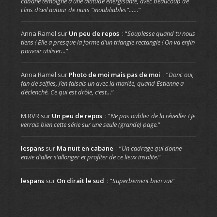
cabane témoigne d’une altitude énergisante, avec beaucoup de
clins d’œil autour de nuits “inoubliables”……
”
Anna Ramel
sur
Un peu de repos
: “
Souplesse quand tu nous
tiens ! Elle a presque la forme d’un triangle rectangle ! On va enfin
pouvoir utiliser…
”
Anna Ramel
sur
Photo de moi mais pas de moi
: “
Donc oui,
fan de selfies, j’en faisais un avec la mariée, quand Estienne a
déclenché. Ce qui est drôle, c’est…
”
M.RVR
sur
Un peu de repos
: “
Ne pas oublier de la réveiller ! Je
verrais bien cette série sur une seule (grande) page.
”
lespans
sur
Ma nuit en cabane
: “
Un cadrage qui donne
envie d’aller s’allonger et profiter de ce lieux insolite.
”
lespans
sur
On dirait le sud
: “
Superbement bien vue
”