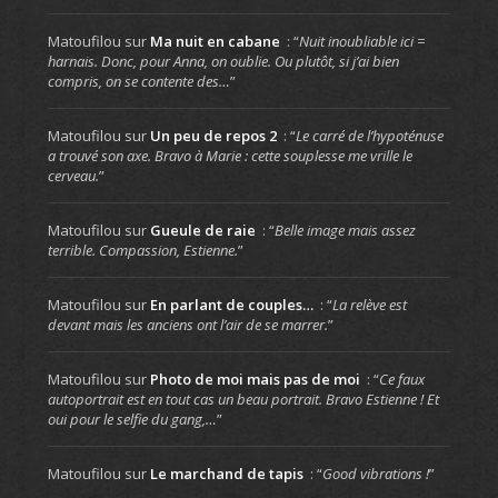
Matoufilou
sur
Ma nuit en cabane
: “
Nuit inoubliable ici =
harnais. Donc, pour Anna, on oublie. Ou plutôt, si j’ai bien
compris, on se contente des…
”
Matoufilou
sur
Un peu de repos 2
: “
Le carré de l’hypoténuse
a trouvé son axe. Bravo à Marie : cette souplesse me vrille le
cerveau.
”
Matoufilou
sur
Gueule de raie
: “
Belle image mais assez
terrible. Compassion, Estienne.
”
Matoufilou
sur
En parlant de couples…
: “
La relève est
devant mais les anciens ont l’air de se marrer.
”
Matoufilou
sur
Photo de moi mais pas de moi
: “
Ce faux
autoportrait est en tout cas un beau portrait. Bravo Estienne ! Et
oui pour le selfie du gang,…
”
Matoufilou
sur
Le marchand de tapis
: “
Good vibrations !
”