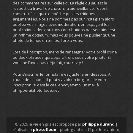
des commentaires sur celles-ci. La règle du jeu est le
respect du travail de chacun, la bienveillance, l’esprit
constructif, ce qui n’empêche pas les critiques
argumentées. Nous ne sommes pas sur Instagram alors
publiez vos images avec modération, en espaçant les
publications, deux ou trois contributions par semaine est
un rythme optimum, mais vous pouvez ne publier qu’une
photo de temps en temps, libre à vous.
Lors de l’inscription, merci de renseigner votre profil d’une
ou deux phrases qui apparaîtront sous votre photo. Si
vous ne l’avez pas déjà fait, courrez-y !
Pour s’inscrire, le formulaire est juste là en-dessous. A
cause des spams, il peut y avoir un bug lors de votre
inscription, si c’est le cas, envoyez-moi un mail à
philippe(a)photofloue.net.
© 2026 la vie en gris est proposé par
philippe durand
|
réalisation
photofloue
| photographies © par leur auteur,