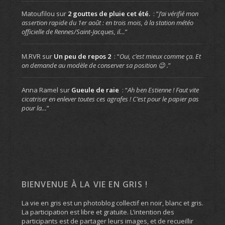
Matoufilou
sur
2 gouttes de pluie cet été.
: “
J’ai vérifié mon
assertion rapide du 1er août : en trois mois, à la station météo
officielle de Rennes/Saint-Jacques, il…
”
M.RVR
sur
Un peu de repos 2
: “
Oui, c’est mieux comme ça. Et
on demande au modèle de conserver sa position 😉 .
”
Anna Ramel
sur
Gueule de raie
: “
Ah ben Estienne ! Faut vite
cicatriser en enlever toutes ces agrafes ! C’est pour le papier pas
pour la…
”
BIENVENUE À LA VIE EN GRIS !
La vie en gris est un photoblog collectif en noir, blanc et gris.
La participation est libre et gratuite. L’intention des
participants est de partager leurs images, et de recueillir