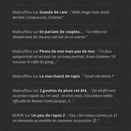
Matoufilou
sur
Gueule de raie
: “
Belle image mais assez
terrible. Compassion, Estienne.
”
Matoufilou
sur
En parlant de couples…
: “
La relève est
devant mais les anciens ont l’air de se marrer.
”
Matoufilou
sur
Photo de moi mais pas de moi
: “
Ce faux
autoportrait est en tout cas un beau portrait. Bravo Estienne ! Et
oui pour le selfie du gang,…
”
Matoufilou
sur
Le marchand de tapis
: “
Good vibrations !
”
Matoufilou
sur
2 gouttes de pluie cet été.
: “
J’ai vérifié mon
assertion rapide du 1er août : en trois mois, à la station météo
officielle de Rennes/Saint-Jacques, il…
”
M.RVR
sur
Un peu de repos 2
: “
Oui, c’est mieux comme ça. Et
on demande au modèle de conserver sa position 😉 .
”