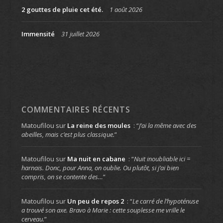
2 gouttes de pluie cet été.
1 août 2026
Immensité
31 juillet 2026
COMMENTAIRES RÉCENTS
Matoufilou
sur
La reine des moules
: “
J’ai la même avec des
abeilles, mais c’est plus classique.
”
Matoufilou
sur
Ma nuit en cabane
: “
Nuit inoubliable ici =
harnais. Donc, pour Anna, on oublie. Ou plutôt, si j’ai bien
compris, on se contente des…
”
Matoufilou
sur
Un peu de repos 2
: “
Le carré de l’hypoténuse
a trouvé son axe. Bravo à Marie : cette souplesse me vrille le
cerveau.
”