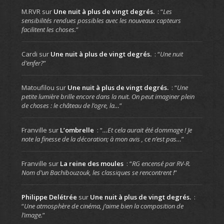
M.RVR
sur
Une nuit à plus de vingt degrés.
: “
Les
sensibilités rendues possibles avec les nouveaux capteurs
facilitent les choses.
”
Cardi
sur
Une nuit à plus de vingt degrés.
: “
Une nuit
d’enfer?
”
Matoufilou
sur
Une nuit à plus de vingt degrés.
: “
Une
petite lumière brille encore dans la nuit. On peut imaginer plein
de choses : le château de l’ogre, la…
”
Franville
sur
L’ombrelle
: “
…Et cela aurait été dommage ! Je
note la finesse de la décoration; à mon avis , ce n’est pas…
”
Franville
sur
La reine des moules
: “
RG encensé par RV-R.
Nom d’un Bachibouzouk, les classiques se rencontrent !
”
Philippe Delétrée
sur
Une nuit à plus de vingt degrés.
:
“
Une atmosphère de cinéma, j’aime bien la composition de
l’image.
”