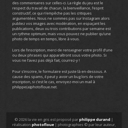
des commentaires sur celles-ci. La règle du jeu est le
respect du travail de chacun, la bienveillance, l’esprit
constructif, ce qui n’empêche pas les critiques
argumentées. Nous ne sommes pas sur Instagram alors
publiez vos images avec modération, en espaçant les
publications, deux ou trois contributions par semaine est
un rythme optimum, mais vous pouvez ne publier qu’une
photo de temps en temps, libre à vous.
Lors de l’inscription, merci de renseigner votre profil d’une
ou deux phrases qui apparaîtront sous votre photo. Si
vous ne l’avez pas déjà fait, courrez-y !
Pour s’inscrire, le formulaire est juste là en-dessous. A
cause des spams, il peut y avoir un bug lors de votre
inscription, si c’est le cas, envoyez-moi un mail à
philippe(a)photofloue.net.
© 2026 la vie en gris est proposé par
philippe durand
|
réalisation
photofloue
| photographies © par leur auteur,