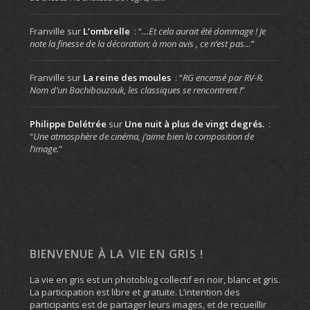
Franville
sur
L’ombrelle
: “
…Et cela aurait été dommage ! Je
note la finesse de la décoration; à mon avis , ce n’est pas…
”
Franville
sur
La reine des moules
: “
RG encensé par RV-R.
Nom d’un Bachibouzouk, les classiques se rencontrent !
”
Philippe Delétrée
sur
Une nuit à plus de vingt degrés.
:
“
Une atmosphère de cinéma, j’aime bien la composition de
l’image.
”
BIENVENUE À LA VIE EN GRIS !
La vie en gris est un photoblog collectif en noir, blanc et gris.
La participation est libre et gratuite. L’intention des
participants est de partager leurs images, et de recueillir