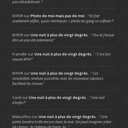
peu déstabilisant .
”
M.RVR
sur
Photo de moi mais pas de moi
: “
En fait
onattend4 selfies, quasi identiques + photo du gang se selfiant !
”
M.RVR
sur
Une nuit à plus de vingt degrés.
: “
Oui et j’avoue
être un peu décontenancé.
”
Franville
sur
Une nuit à plus de vingt degrés.
: “
C’est ton
nouvel APN?
”
M.RVR
sur
Une nuit à plus de vingt degrés.
: “
Les
sensibilités rendues possibles avec les nouveaux capteurs
facilitent les choses.
”
Cardi
sur
Une nuit à plus de vingt degrés.
: “
Une nuit
d’enfer?
”
Matoufilou
sur
Une nuit à plus de vingt degrés.
: “
Une
petite lumière brille encore dans la nuit. On peut imaginer plein
de choses : le château de l’ogre, la…
”