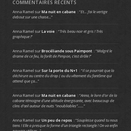
COMMENTAIRES RÉCENTS
Anna Ramel
sur
Ma nuit en cabane
: “
Et… J’ai le vertige
debout sur une chaise…
”
Anna Ramel
sur
La voie
: “
Très beau noir et gris ! Très
graphique !
”
Anna Ramel
sur
Brocéliande sous Paimpont
: “
Malgré le
drame de ce feu, la forêt de Pimpon, c’est drôle !
”
Anna Ramel
sur
Sur la porte du N+1
: “
Il se pourrait que la
déchirure au centre du drap ( ou du vêtement du fantôme qui
attend que ça…
”
Anna Ramel
sur
Ma nuit en cabane
: “
Anna, le livre d’or de la
cabane témoigne d’une altitude énergisante, avec beaucoup de
clins d’œil autour de nuits “inoubliables”……
”
Anna Ramel
sur
Un peu de repos
: “
Souplesse quand tu nous
tiens ! Elle a presque la forme d’un triangle rectangle ! On va enfin
pouvoir utiliser…
”