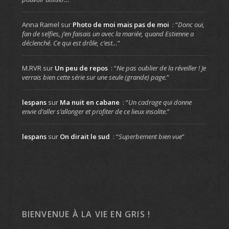
Anna Ramel
sur
Photo de moi mais pas de moi
: “
Donc oui,
fan de selfies, j’en faisais un avec la mariée, quand Estienne a
déclenché. Ce qui est drôle, c’est…
”
M.RVR
sur
Un peu de repos
: “
Ne pas oublier de la réveiller ! Je
verrais bien cette série sur une seule (grande) page.
”
lespans
sur
Ma nuit en cabane
: “
Un cadrage qui donne
envie d’aller s’allonger et profiter de ce lieux insolite.
”
lespans
sur
On dirait le sud
: “
Superbement bien vue
”
BIENVENUE À LA VIE EN GRIS !