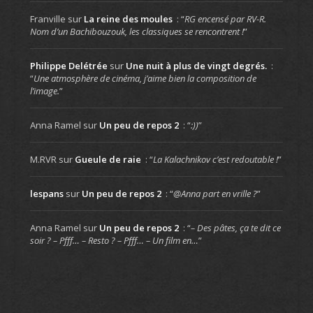
Franville
sur
La reine des moules
: “
RG encensé par RV-R.
Nom d’un Bachibouzouk, les classiques se rencontrent !
”
Philippe Delétrée
sur
Une nuit à plus de vingt degrés.
:
“
Une atmosphère de cinéma, j’aime bien la composition de
l’image.
”
Anna Ramel
sur
Un peu de repos 2
: “
:))
”
M.RVR
sur
Gueule de raie
: “
La Kalachnikov c’est redoutable !
”
lespans
sur
Un peu de repos 2
: “
@Anna part en vrille ?
”
Anna Ramel
sur
Un peu de repos 2
: “
– Des pâtes, ça te dit ce
soir ? – Pfff… – Resto ? – Pfff… – Un film en…
”