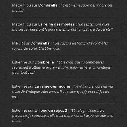
Matoufilou
sur
L’ombrelle
: “
C’est même superbe, j’adore ces
motifs.
”
Matoufilou
sur
La reine des moules
: “
En septembre ? Les
moules retrouveront le goût des embruns, un peu perdu cet été.
”
M.RVR
sur
L’ombrelle
: “
Les rayons de l’ombrelle contre les
rayons du soleil. C’est bien joli.
”
Estienne
sur
L’ombrelle
: “
Et je crois que tu commences
seulement à attaquer le grenier … Va falloir acheter un container
pour tout ce…
”
Estienne
sur
La reine des moules
: “
Je n’ai pas encore eu ma
dose de Bretagne cette année. Il va falloir que j’y passe? Je suis
en…
”
Estienne
sur
Un peu de repos 2
: “
Et il s’agit d’une vraie
personne, je suppose … elle n’est pas en latex ? Je pense que chez
moi,…
”