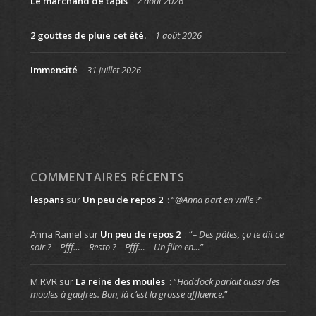
Le marchand de tapis
2 août 2026
2 gouttes de pluie cet été.
1 août 2026
Immensité
31 juillet 2026
COMMENTAIRES RÉCENTS
lespans
sur
Un peu de repos 2
: “
@Anna part en vrille ?
”
Anna Ramel
sur
Un peu de repos 2
: “
– Des pâtes, ça te dit ce
soir ? – Pfff… – Resto ? – Pfff… – Un film en…
”
M.RVR
sur
La reine des moules
: “
Haddock parlait aussi des
moules à gaufres. Bon, là c’est la grosse affluence.
”