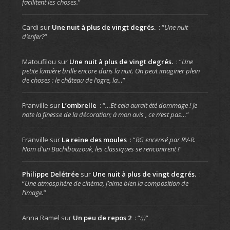
facilitent les choses.
”
Cardi
sur
Une nuit à plus de vingt degrés.
: “
Une nuit
d’enfer?
”
Matoufilou
sur
Une nuit à plus de vingt degrés.
: “
Une
petite lumière brille encore dans la nuit. On peut imaginer plein
de choses : le château de l’ogre, la…
”
Franville
sur
L’ombrelle
: “
…Et cela aurait été dommage ! Je
note la finesse de la décoration; à mon avis , ce n’est pas…
”
Franville
sur
La reine des moules
: “
RG encensé par RV-R.
Nom d’un Bachibouzouk, les classiques se rencontrent !
”
Philippe Delétrée
sur
Une nuit à plus de vingt degrés.
:
“
Une atmosphère de cinéma, j’aime bien la composition de
l’image.
”
Anna Ramel
sur
Un peu de repos 2
: “
:))
”