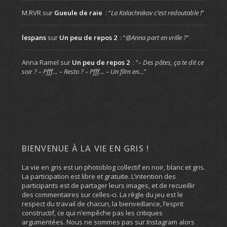
M.RVR
sur
Gueule de raie
: “
La Kalachnikov c’est redoutable !
”
lespans
sur
Un peu de repos 2
: “
@Anna part en vrille ?
”
Anna Ramel
sur
Un peu de repos 2
: “
– Des pâtes, ça te dit ce
soir ? – Pfff… – Resto ? – Pfff… – Un film en…
”
BIENVENUE À LA VIE EN GRIS !
La vie en gris est un photoblog collectif en noir, blanc et gris.
La participation est libre et gratuite. L’intention des
participants est de partager leurs images, et de recueillir
des commentaires sur celles-ci. La règle du jeu est le
respect du travail de chacun, la bienveillance, l’esprit
constructif, ce qui n’empêche pas les critiques
argumentées. Nous ne sommes pas sur Instagram alors