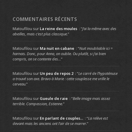
COMMENTAIRES RÉCENTS
Matoufilou
sur
La reine des moules
: “
J’ai la même avec des
abeilles, mais c’est plus classique.
”
Matoufilou
sur
Ma nuit en cabane
: “
Nuit inoubliable ici =
harnais. Donc, pour Anna, on oublie. Ou plutôt, si j’ai bien
compris, on se contente des…
”
Matoufilou
sur
Un peu de repos 2
: “
Le carré de l’hypoténuse
a trouvé son axe. Bravo à Marie : cette souplesse me vrille le
cerveau.
”
Matoufilou
sur
Gueule de raie
: “
Belle image mais assez
terrible. Compassion, Estienne.
”
Matoufilou
sur
En parlant de couples…
: “
La relève est
devant mais les anciens ont l’air de se marrer.
”