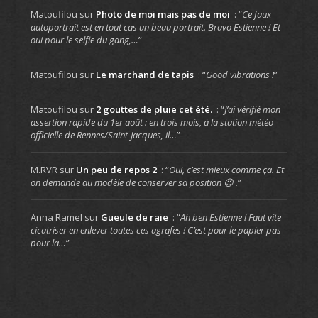
Matoufilou
sur
Photo de moi mais pas de moi
: “
Ce faux
autoportrait est en tout cas un beau portrait. Bravo Estienne ! Et
oui pour le selfie du gang,…
”
Matoufilou
sur
Le marchand de tapis
: “
Good vibrations !
”
Matoufilou
sur
2 gouttes de pluie cet été.
: “
J’ai vérifié mon
assertion rapide du 1er août : en trois mois, à la station météo
officielle de Rennes/Saint-Jacques, il…
”
M.RVR
sur
Un peu de repos 2
: “
Oui, c’est mieux comme ça. Et
on demande au modèle de conserver sa position 😉 .
”
Anna Ramel
sur
Gueule de raie
: “
Ah ben Estienne ! Faut vite
cicatriser en enlever toutes ces agrafes ! C’est pour le papier pas
pour la…
”