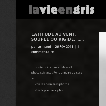
LATITUDE AU VENT,
SOUPLE OU RIGIDE, ……
par
armand
|
26 Fév 2011
|
1
commentaire
←
photo précédente : Massy II
photo suivante : Pensionnaire de gare
→
→ Voir les dernières photos
→ Voir la première photo