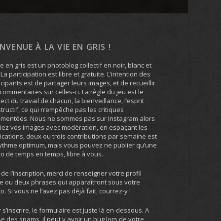
ENVENUE À LA VIE EN GRIS !
ie en gris est un photoblog collectif en noir, blanc et
. La participation est libre et gratuite. L’intention des
icipants est de partager leurs images, et de recueillir
commentaires sur celles-ci. La règle du jeu est le
ect du travail de chacun, la bienveillance, l’esprit
tructif, ce qui n’empêche pas les critiques
umentées. Nous ne sommes pas sur Instagram alors
iez vos images avec modération, en espaçant les
ications, deux ou trois contributions par semaine est
ythme optimum, mais vous pouvez ne publier qu’une
o de temps en temps, libre à vous.
 de l’inscription, merci de renseigner votre profil
e ou deux phrases qui apparaîtront sous votre
o. Si vous ne l’avez pas déjà fait, courrez-y !
 s’inscrire, le formulaire est juste là en-dessous. A
e des spams, il peut y avoir un bug lors de votre