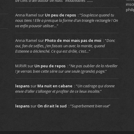
de clins d’œil autour de nuits “inoubliables”……
”
insc
phil
Anna Ramel
sur
Un peu de repos
: “
Souplesse quand tu
nous tiens ! Elle a presque la forme d’un triangle rectangle ! On
va enfin pouvoir utiliser…
”
Anna Ramel
sur
Photo de moi mais pas de moi
: “
Donc
oui, fan de selfies, j’en faisais un avec la mariée, quand
Estienne a déclenché. Ce qui est drôle, c’est…
”
M.RVR
sur
Un peu de repos
: “
Ne pas oublier de la réveiller
! Je verrais bien cette série sur une seule (grande) page.
”
lespans
sur
Ma nuit en cabane
: “
Un cadrage qui donne
envie d’aller s’allonger et profiter de ce lieux insolite.
”
lespans
sur
On dirait le sud
: “
Superbement bien vue
”