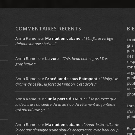
COMMENTAIRES RÉCENTS
BI
Anna Ramel
sur
Ma nuit en cabane
: “
Et… J’ai le vertige
La v
debout sur une chaise…
”
gris
part
des 
Anna Ramel
sur
La voie
: “
Très beau noir et gris ! Très
resp
graphique !
”
cons
arg
publ
Anna Ramel
sur
Brocéliande sous Paimpont
: “
Malgré le
publ
drame de ce feu, la forêt de Pimpon, c’est drôle !
”
un r
phot
Anna Ramel
sur
Sur la porte du N+1
: “
Il se pourrait que
la déchirure au centre du drap ( ou du vêtement du fantôme
Lors
qui attend que ça…
”
d’un
phot
Anna Ramel
sur
Ma nuit en cabane
: “
Anna, le livre d’or de
Pour
la cabane témoigne d’une altitude énergisante, avec beaucoup
caus