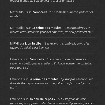
moules à gaufres. Bon, là c’est la grosse affluence.
”
Matoufilou
sur
L’ombrelle
: “
C’est même superbe, j’adore ces
motifs.
”
Matoufilou
sur
La reine des moules
: “
En septembre ? Les
moules retrouveront le goût des embruns, un peu perdu cet été.
”
M.RVR
sur
L’ombrelle
: “
Les rayons de l’ombrelle contre les
rayons du soleil. C’est bien joli.
”
Estienne
sur
L’ombrelle
: “
Et je crois que tu commences
seulement à attaquer le grenier … Va falloir acheter un container
pour tout ce…
”
Estienne
sur
La reine des moules
: “
Je n’ai pas encore eu ma
dose de Bretagne cette année. Il va falloir que j’y passe? Je suis
en…
”
Estienne
sur
Un peu de repos 2
: “
Et il s’agit d’une vraie
personne, je suppose … elle n’est pas en latex ? Je pense que chez