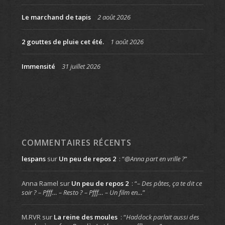
Le marchand de tapis
2 août 2026
2 gouttes de pluie cet été.
1 août 2026
Immensité
31 juillet 2026
COMMENTAIRES RÉCENTS
lespans
sur
Un peu de repos 2
: “
@Anna part en vrille ?
”
Anna Ramel
sur
Un peu de repos 2
: “
– Des pâtes, ça te dit ce
soir ? – Pfff… – Resto ? – Pfff… – Un film en…
”
M.RVR
sur
La reine des moules
: “
Haddock parlait aussi des