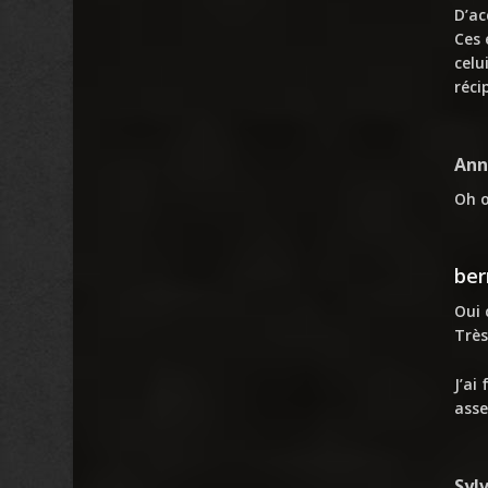
D’ac
Ces 
celu
réci
Ann
Oh o
ber
Oui 
Très
J’ai
asse
Syl