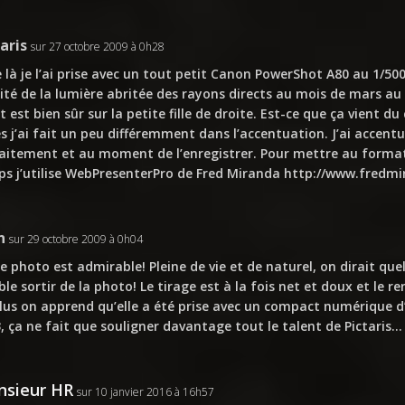
aris
sur 27 octobre 2009 à 0h28
e là je l’ai prise avec un tout petit Canon PowerShot A80 au 1/500 à
ité de la lumière abritée des rayons directs au mois de mars au
t est bien sûr sur la petite fille de droite. Est-ce que ça vient d
s j’ai fait un peu différemment dans l’accentuation. J’ai accent
raitement et au moment de l’enregistrer. Pour mettre au form
s j’utilise WebPresenterPro de Fred Miranda
http://www.fredmi
n
sur 29 octobre 2009 à 0h04
e photo est admirable! Pleine de vie et de naturel, on dirait quell
le sortir de la photo! Le tirage est à la fois net et doux et le
lus on apprend qu’elle a été prise avec un compact numérique
, ça ne fait que souligner davantage tout le talent de Pictaris…
sieur HR
sur 10 janvier 2016 à 16h57