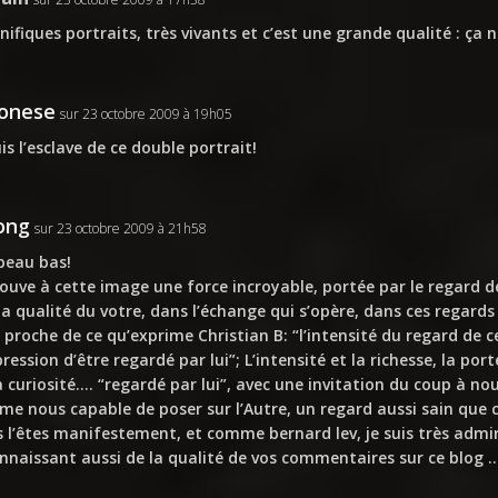
ifiques portraits, très vivants et c’est une grande qualité : ça n
onese
sur 23 octobre 2009 à 19h05
uis l’esclave de ce double portrait!
ong
sur 23 octobre 2009 à 21h58
peau bas!
rouve à cette image une force incroyable, portée par le regard d
la qualité du votre, dans l’échange qui s’opère, dans ces regards
 proche de ce qu’exprime Christian B: “l’intensité du regard de
pression d’être regardé par lui”; L’intensité et la richesse, la por
a curiosité…. “regardé par lui”, avec une invitation du coup à 
e nous capable de poser sur l’Autre, un regard aussi sain que c
 l’êtes manifestement, et comme bernard lev, je suis très admir
nnaissant aussi de la qualité de vos commentaires sur ce blog ..