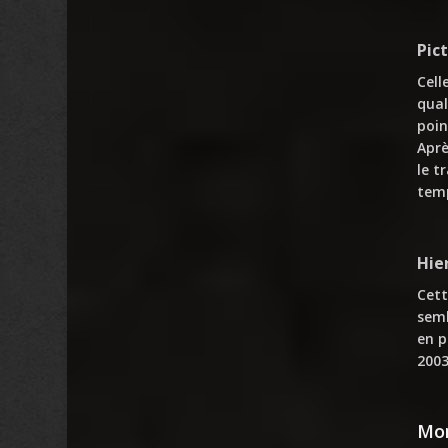
Pict
Cell
qual
poin
Aprè
le t
temp
Hie
Cett
semb
en p
2003
Mon