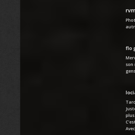
rvm
Phot
autr
flo 
Merv
son 
gens
loci
Tar
Just
plus
C’es
Avec