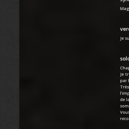
Magn
ver
Je s
sol
Cha
Je t
par 
Très
l’im
de l
somm
Vous
reco