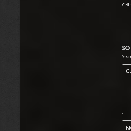
Cell
SO
Votr