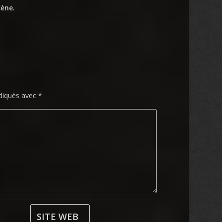
cène.
ndiqués avec
*