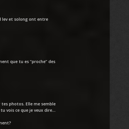
d lev et solong ont entre
iment que tu es “proche” des
ur tes photos. Elle me semble
 tu vois ce que je veux dire…
ement?