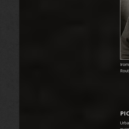
Iroma
Rout
PI
Urba