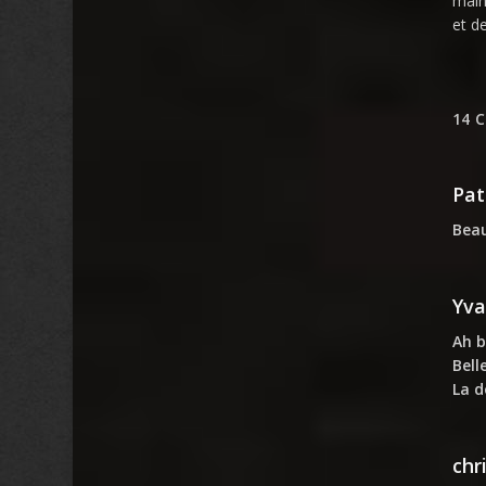
main
et d
14 
Pat
Beau
Yv
Ah b
Bell
La d
chr