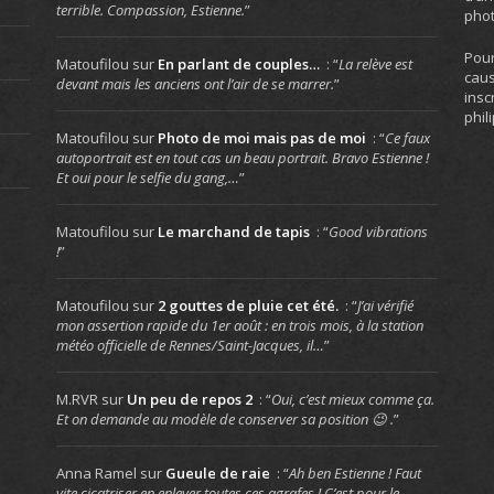
terrible. Compassion, Estienne.
”
phot
Pour
Matoufilou
sur
En parlant de couples…
: “
La relève est
caus
devant mais les anciens ont l’air de se marrer.
”
insc
phil
Matoufilou
sur
Photo de moi mais pas de moi
: “
Ce faux
autoportrait est en tout cas un beau portrait. Bravo Estienne !
Et oui pour le selfie du gang,…
”
Matoufilou
sur
Le marchand de tapis
: “
Good vibrations
!
”
Matoufilou
sur
2 gouttes de pluie cet été.
: “
J’ai vérifié
mon assertion rapide du 1er août : en trois mois, à la station
météo officielle de Rennes/Saint-Jacques, il…
”
M.RVR
sur
Un peu de repos 2
: “
Oui, c’est mieux comme ça.
Et on demande au modèle de conserver sa position 😉 .
”
Anna Ramel
sur
Gueule de raie
: “
Ah ben Estienne ! Faut
vite cicatriser en enlever toutes ces agrafes ! C’est pour le