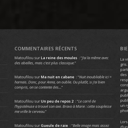
COMMENTAIRES RÉCENTS
BI
Matoufilou
sur
La reine des moules
: “
J’ai la même avec
La v
des abeilles, mais c’est plus classique.
”
gris
part
des 
Matoufilou
sur
Ma nuit en cabane
: “
Nuit inoubliable ici =
resp
harnais. Donc, pour Anna, on oublie. Ou plutôt, si j’ai bien
cons
compris, on se contente des…
”
arg
publ
publ
Matoufilou
sur
Un peu de repos 2
: “
Le carré de
un r
l’hypoténuse a trouvé son axe. Bravo à Marie : cette souplesse
phot
me vrille le cerveau.
”
Lors
Matoufilou
sur
Gueule de raie
: “
Belle image mais assez
d’un