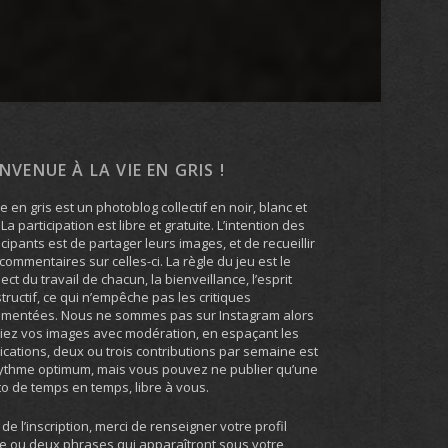
ENVENUE À LA VIE EN GRIS !
ie en gris est un photoblog collectif en noir, blanc et
. La participation est libre et gratuite. L’intention des
icipants est de partager leurs images, et de recueillir
commentaires sur celles-ci. La règle du jeu est le
ect du travail de chacun, la bienveillance, l’esprit
tructif, ce qui n’empêche pas les critiques
umentées. Nous ne sommes pas sur Instagram alors
iez vos images avec modération, en espaçant les
ications, deux ou trois contributions par semaine est
ythme optimum, mais vous pouvez ne publier qu’une
o de temps en temps, libre à vous.
 de l’inscription, merci de renseigner votre profil
e ou deux phrases qui apparaîtront sous votre