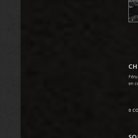
CH
Féru
en c
0 C
SO