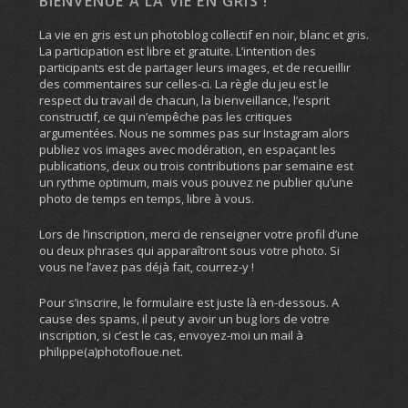
BIENVENUE À LA VIE EN GRIS !
La vie en gris est un photoblog collectif en noir, blanc et gris.
La participation est libre et gratuite. L’intention des
participants est de partager leurs images, et de recueillir
des commentaires sur celles-ci. La règle du jeu est le
respect du travail de chacun, la bienveillance, l’esprit
constructif, ce qui n’empêche pas les critiques
argumentées. Nous ne sommes pas sur Instagram alors
publiez vos images avec modération, en espaçant les
publications, deux ou trois contributions par semaine est
un rythme optimum, mais vous pouvez ne publier qu’une
photo de temps en temps, libre à vous.
Lors de l’inscription, merci de renseigner votre profil d’une
ou deux phrases qui apparaîtront sous votre photo. Si
vous ne l’avez pas déjà fait, courrez-y !
Pour s’inscrire, le formulaire est juste là en-dessous. A
cause des spams, il peut y avoir un bug lors de votre
inscription, si c’est le cas, envoyez-moi un mail à
philippe(a)photofloue.net.