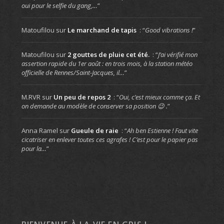
oui pour le selfie du gang,…
”
Matoufilou
sur
Le marchand de tapis
: “
Good vibrations !
”
Matoufilou
sur
2 gouttes de pluie cet été.
: “
J’ai vérifié mon
assertion rapide du 1er août : en trois mois, à la station météo
officielle de Rennes/Saint-Jacques, il…
”
M.RVR
sur
Un peu de repos 2
: “
Oui, c’est mieux comme ça. Et
on demande au modèle de conserver sa position 😉 .
”
Anna Ramel
sur
Gueule de raie
: “
Ah ben Estienne ! Faut vite
cicatriser en enlever toutes ces agrafes ! C’est pour le papier pas
pour la…
”