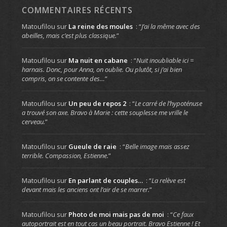
COMMENTAIRES RÉCENTS
Matoufilou
sur
La reine des moules
: “
J’ai la même avec des
abeilles, mais c’est plus classique.
”
Matoufilou
sur
Ma nuit en cabane
: “
Nuit inoubliable ici =
harnais. Donc, pour Anna, on oublie. Ou plutôt, si j’ai bien
compris, on se contente des…
”
Matoufilou
sur
Un peu de repos 2
: “
Le carré de l’hypoténuse
a trouvé son axe. Bravo à Marie : cette souplesse me vrille le
cerveau.
”
Matoufilou
sur
Gueule de raie
: “
Belle image mais assez
terrible. Compassion, Estienne.
”
Matoufilou
sur
En parlant de couples…
: “
La relève est
devant mais les anciens ont l’air de se marrer.
”
Matoufilou
sur
Photo de moi mais pas de moi
: “
Ce faux
autoportrait est en tout cas un beau portrait. Bravo Estienne ! Et