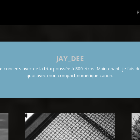
JAY_DEE
e concerts avec de la tri-x poussée à 800 zizos. Maintenant, je fais 
quoi avec mon compact numérique canon.