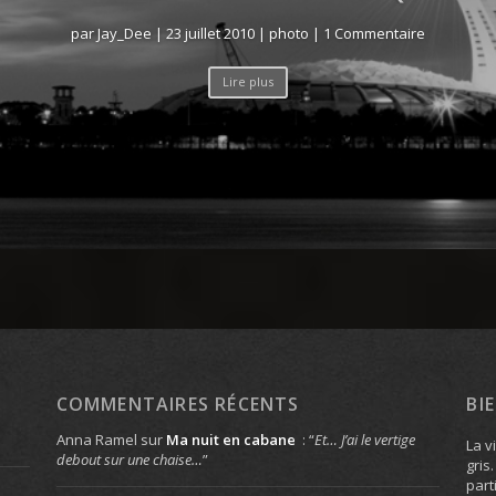
par
Jay_Dee
|
23 juillet 2010
|
photo
| 1 Commentaire
Lire plus
COMMENTAIRES RÉCENTS
BI
Anna Ramel
sur
Ma nuit en cabane
: “
Et… J’ai le vertige
La v
debout sur une chaise…
”
gris
part