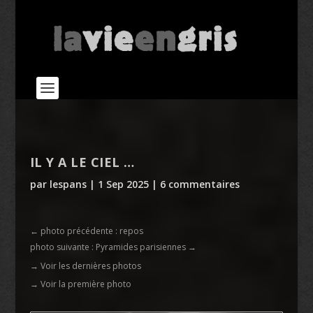
IL Y A LE CIEL …
par
lespans
|
1 Sep 2025
|
6 commentaires
←
photo précédente : repos
photo suivante : Pyramides parisiennes
→
→ Voir les dernières photos
→ Voir la première photo