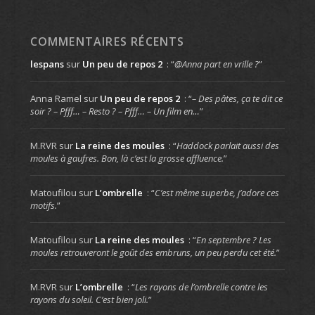
COMMENTAIRES RÉCENTS
lespans
sur
Un peu de repos 2
: “
@Anna part en vrille ?
”
Anna Ramel
sur
Un peu de repos 2
: “
– Des pâtes, ça te dit ce
soir ? – Pfff… – Resto ? – Pfff… – Un film en…
”
M.RVR
sur
La reine des moules
: “
Haddock parlait aussi des
moules à gaufres. Bon, là c’est la grosse affluence.
”
Matoufilou
sur
L’ombrelle
: “
C’est même superbe, j’adore ces
motifs.
”
Matoufilou
sur
La reine des moules
: “
En septembre ? Les
moules retrouveront le goût des embruns, un peu perdu cet été.
”
M.RVR
sur
L’ombrelle
: “
Les rayons de l’ombrelle contre les
rayons du soleil. C’est bien joli.
”