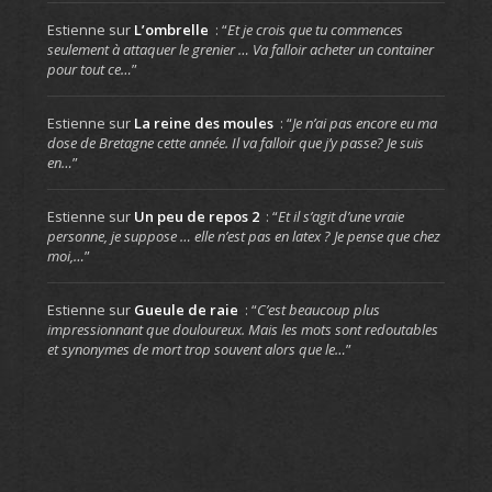
Estienne
sur
L’ombrelle
: “
Et je crois que tu commences
seulement à attaquer le grenier … Va falloir acheter un container
pour tout ce…
”
Estienne
sur
La reine des moules
: “
Je n’ai pas encore eu ma
dose de Bretagne cette année. Il va falloir que j’y passe? Je suis
en…
”
Estienne
sur
Un peu de repos 2
: “
Et il s’agit d’une vraie
personne, je suppose … elle n’est pas en latex ? Je pense que chez
moi,…
”
Estienne
sur
Gueule de raie
: “
C’est beaucoup plus
impressionnant que douloureux. Mais les mots sont redoutables
et synonymes de mort trop souvent alors que le…
”