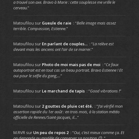
a trouvé son axe. Bravo à Marie : cette souplesse me vrille le
cerveau.
”
Matoufilou
sur
Gueule de raie
: “
Belle image mais assez
terrible. Compassion, Estienne.
”
Matoufilou
sur
En parlant de couples…
: “
La relève est
devant mais les anciens ont l’air de se marrer.
”
Matoufilou
sur
Photo de moi mais pas de moi
: “
Ce faux
autoportrait est en tout cas un beau portrait. Bravo Estienne ! Et
oui pour le selfie du gang,…
”
Matoufilou
sur
Le marchand de tapis
: “
Good vibrations !
”
Matoufilou
sur
2 gouttes de pluie cet été.
: “
J’ai vérifié mon
assertion rapide du 1er août : en trois mois, à la station météo
officielle de Rennes/Saint-Jacques, il…
”
M.RVR
sur
Un peu de repos 2
: “
Oui, c’est mieux comme ça. Et
on demande au modèle de conserver sa position 😉 .
”