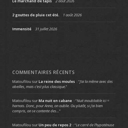
Le marchand de tapis
2 août 2026
2 gouttes de pluie cet été.
1 août 2026
Immensité
31 juillet 2026
COMMENTAIRES RÉCENTS
Matoufilou
sur
La reine des moules
: “
J’ai la même avec des
abeilles, mais c’est plus classique.
”
Matoufilou
sur
Ma nuit en cabane
: “
Nuit inoubliable ici =
harnais. Donc, pour Anna, on oublie. Ou plutôt, si j’ai bien
compris, on se contente des…
”
Matoufilou
sur
Un peu de repos 2
: “
Le carré de l’hypoténuse