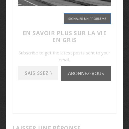
SIGNALER UN PROBLÈME
EN SAVOIR PLUS SUR LA VIE
EN GRIS
Subscribe to get the latest posts sent to your
email.
Saisissez votre adresse e-mail…
ABONNEZ-VOUS
LAISSER UNE RÉPONSE