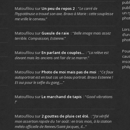
publ
publ
Matoufilou
sur
Un peu de repos 2
: “
Le carré de
un r
l’hypoténuse a trouvé son axe. Bravo à Marie : cette souplesse
phot
me vrille le cerveau.
”
Lors
Matoufilou
sur
Gueule de raie
: “
Belle image mais assez
d’un
terrible. Compassion, Estienne.
”
phot
Pour
Matoufilou
sur
En parlant de couples…
: “
La relève est
caus
devant mais les anciens ont l’air de se marrer.
”
insc
phil
Matoufilou
sur
Photo de moi mais pas de moi
: “
Ce faux
autoportrait est en tout cas un beau portrait. Bravo Estienne !
Et oui pour le selfie du gang,…
”
Matoufilou
sur
Le marchand de tapis
: “
Good vibrations
!
”
Matoufilou
sur
2 gouttes de pluie cet été.
: “
J’ai vérifié
mon assertion rapide du 1er août : en trois mois, à la station
météo officielle de Rennes/Saint-Jacques, il…
”