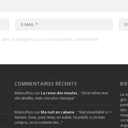
e dans le navigateur pour mon prochain commentaire.
COMMENTAIRES RÉCENTS
BI
Matoufilou
sur
La reine des moules
: “
J’ai la même avec
La v
des abeilles, mais c’est plus classique.
”
gris
part
des 
Matoufilou
sur
Ma nuit en cabane
: “
Nuit inoubliable ici =
resp
harnais. Donc, pour Anna, on oublie. Ou plutôt, si j’ai bien
cons
compris, on se contente des…
”
arg