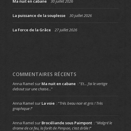
Ma nuit en cabane
30 juillet 2026
La puissance de la souplesse
30 juillet 2026
La Force de la Grâce
27 juillet 2026
COMMENTAIRES RÉCENTS
Anna Ramel
sur
Ma nuit en cabane
: “
Et… J’ai le vertige
debout sur une chaise…
”
Anna Ramel
sur
La voie
: “
Très beau noir et gris ! Très
graphique !
”
Anna Ramel
sur
Brocéliande sous Paimpont
: “
Malgré le
drame de ce feu, la forêt de Pimpon, c’est drôle !
”