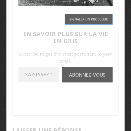
SIGNALER UN PROBLÈME
EN SAVOIR PLUS SUR LA VIE
EN GRIS
Subscribe to get the latest posts sent to your
email.
Saisissez votre adresse e-mail…
ABONNEZ-VOUS
LAISSER UNE RÉPONSE