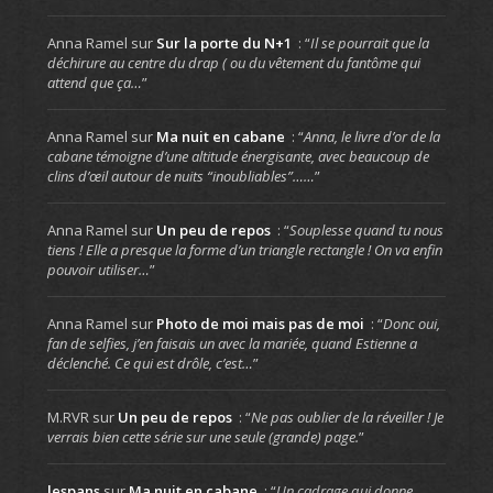
Anna Ramel
sur
Sur la porte du N+1
: “
Il se pourrait que la
déchirure au centre du drap ( ou du vêtement du fantôme qui
attend que ça…
”
Anna Ramel
sur
Ma nuit en cabane
: “
Anna, le livre d’or de la
cabane témoigne d’une altitude énergisante, avec beaucoup de
clins d’œil autour de nuits “inoubliables”……
”
Anna Ramel
sur
Un peu de repos
: “
Souplesse quand tu nous
tiens ! Elle a presque la forme d’un triangle rectangle ! On va enfin
pouvoir utiliser…
”
Anna Ramel
sur
Photo de moi mais pas de moi
: “
Donc oui,
fan de selfies, j’en faisais un avec la mariée, quand Estienne a
déclenché. Ce qui est drôle, c’est…
”
M.RVR
sur
Un peu de repos
: “
Ne pas oublier de la réveiller ! Je
verrais bien cette série sur une seule (grande) page.
”
lespans
sur
Ma nuit en cabane
: “
Un cadrage qui donne