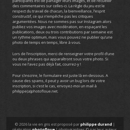
participants est de partager leurs images, et de recueillir
des commentaires sur celles-ci. La règle du jeu est le
respect du travail de chacun, la bienveillance, l’esprit
constructif, ce qui n’empêche pas les critiques
argumentées. Nous ne sommes pas sur Instagram alors
publiez vos images avec modération, en espaçant les
publications, deux ou trois contributions par semaine est
un rythme optimum, mais vous pouvez ne publier qu’une
photo de temps en temps, libre à vous.
Lors de l’inscription, merci de renseigner votre profil d’une
ou deux phrases qui apparaîtront sous votre photo. Si
vous ne l’avez pas déjà fait, courrez-y !
Pour s’inscrire, le formulaire est juste là en-dessous. A
cause des spams, il peut y avoir un bug lors de votre
inscription, si c’est le cas, envoyez-moi un mail à
philippe(a)photofloue.net.
© 2026 la vie en gris est proposé par
philippe durand
|
réalisation
photofloue
| photographies © par leur auteur,