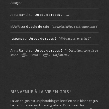
l’image.
”
Anna Ramel
sur
Un peu de repos 2
: “
:))
”
M.RVR
sur
Gueule de raie
: “
La Kalachnikov c’est redoutable !
”
lespans
sur
Un peu de repos 2
: “
@Anna part en vrille ?
”
Anna Ramel
sur
Un peu de repos 2
: “
– Des pâtes, ça te dit ce
soir ? – Pfff… – Resto ? – Pfff… – Un film en…
”
BIENVENUE À LA VIE EN GRIS !
La vie en gris est un photoblog collectif en noir, blanc et gris.
La participation est libre et gratuite. L’intention des