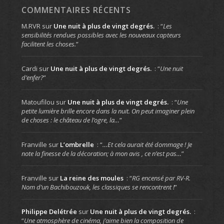
COMMENTAIRES RÉCENTS
M.RVR
sur
Une nuit à plus de vingt degrés.
: “
Les
sensibilités rendues possibles avec les nouveaux capteurs
facilitent les choses.
”
Cardi
sur
Une nuit à plus de vingt degrés.
: “
Une nuit
d’enfer?
”
Matoufilou
sur
Une nuit à plus de vingt degrés.
: “
Une
petite lumière brille encore dans la nuit. On peut imaginer plein
de choses : le château de l’ogre, la…
”
Franville
sur
L’ombrelle
: “
…Et cela aurait été dommage ! Je
note la finesse de la décoration; à mon avis , ce n’est pas…
”
Franville
sur
La reine des moules
: “
RG encensé par RV-R.
Nom d’un Bachibouzouk, les classiques se rencontrent !
”
Philippe Delétrée
sur
Une nuit à plus de vingt degrés.
:
“
Une atmosphère de cinéma, j’aime bien la composition de