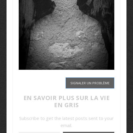
SIGNALER UN PROBLÈME
EN SAVOIR PLUS SUR LA VIE
EN GRIS
Subscribe to get the latest posts sent to your
email.
Saisissez votre adresse e-mail…