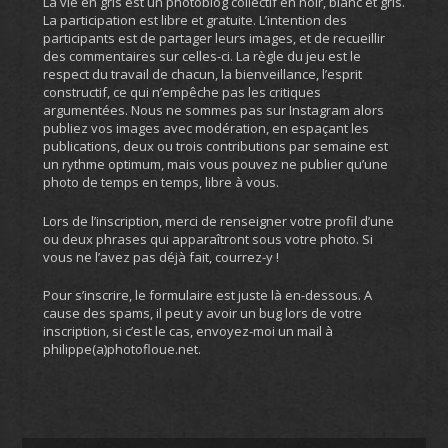
La vie en gris est un photoblog collectif en noir, blanc et gris.
La participation est libre et gratuite. L’intention des
participants est de partager leurs images, et de recueillir
des commentaires sur celles-ci. La règle du jeu est le
respect du travail de chacun, la bienveillance, l’esprit
constructif, ce qui n’empêche pas les critiques
argumentées. Nous ne sommes pas sur Instagram alors
publiez vos images avec modération, en espaçant les
publications, deux ou trois contributions par semaine est
un rythme optimum, mais vous pouvez ne publier qu’une
photo de temps en temps, libre à vous.
Lors de l’inscription, merci de renseigner votre profil d’une
ou deux phrases qui apparaîtront sous votre photo. Si
vous ne l’avez pas déjà fait, courrez-y !
Pour s’inscrire, le formulaire est juste là en-dessous. A
cause des spams, il peut y avoir un bug lors de votre
inscription, si c’est le cas, envoyez-moi un mail à
philippe(a)photofloue.net.