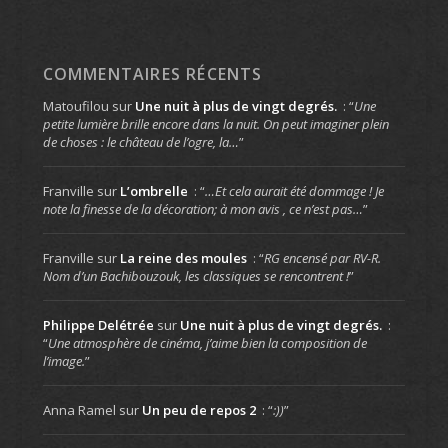
COMMENTAIRES RÉCENTS
Matoufilou
sur
Une nuit à plus de vingt degrés.
: “
Une
petite lumière brille encore dans la nuit. On peut imaginer plein
de choses : le château de l’ogre, la…
”
Franville
sur
L’ombrelle
: “
…Et cela aurait été dommage ! Je
note la finesse de la décoration; à mon avis , ce n’est pas…
”
Franville
sur
La reine des moules
: “
RG encensé par RV-R.
Nom d’un Bachibouzouk, les classiques se rencontrent !
”
Philippe Delétrée
sur
Une nuit à plus de vingt degrés.
:
“
Une atmosphère de cinéma, j’aime bien la composition de
l’image.
”
Anna Ramel
sur
Un peu de repos 2
: “
:))
”