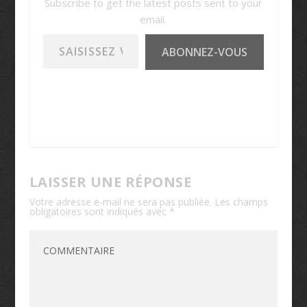
Subscribe to get the latest posts sent to your
email.
Saisissez votre adresse e-mail…
ABONNEZ-VOUS
LAISSER UNE RÉPONSE
Votre adresse e-mail ne sera pas publiée.
Les champs
obligatoires sont indiqués avec
*