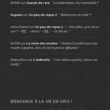
M.RVR
sur
Gueule de raie
: “
La Kalachnikov c’est redoutable !
”
lespans
sur
Un peu de repos 2
: “
@Anna part en vrille ?
”
Anna Ramel
sur
Un peu de repos 2
: “
– Des pâtes, ça te dit ce
soir ? – Pfff… – Resto ? – Pfff… – Un film en…
”
M.RVR
sur
La reine des moules
: “
Haddock parlait aussi des
moules à gaufres. Bon, là c’est la grosse affluence.
”
Matoufilou
sur
L’ombrelle
: “
C’est même superbe, j’adore ces
motifs.
”
BIENVENUE À LA VIE EN GRIS !