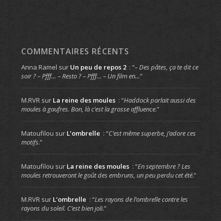
COMMENTAIRES RÉCENTS
Anna Ramel
sur
Un peu de repos 2
: “
– Des pâtes, ça te dit ce
soir ? – Pfff… – Resto ? – Pfff… – Un film en…
”
M.RVR
sur
La reine des moules
: “
Haddock parlait aussi des
moules à gaufres. Bon, là c’est la grosse affluence.
”
Matoufilou
sur
L’ombrelle
: “
C’est même superbe, j’adore ces
motifs.
”
Matoufilou
sur
La reine des moules
: “
En septembre ? Les
moules retrouveront le goût des embruns, un peu perdu cet été.
”
M.RVR
sur
L’ombrelle
: “
Les rayons de l’ombrelle contre les
rayons du soleil. C’est bien joli.
”