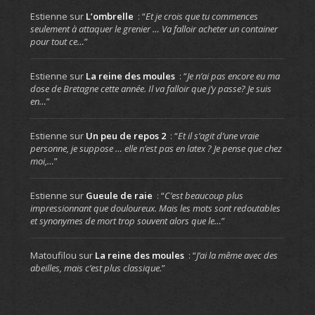
Estienne
sur
L’ombrelle
: “
Et je crois que tu commences
seulement à attaquer le grenier … Va falloir acheter un container
pour tout ce…
”
Estienne
sur
La reine des moules
: “
Je n’ai pas encore eu ma
dose de Bretagne cette année. Il va falloir que j’y passe? Je suis
en…
”
Estienne
sur
Un peu de repos 2
: “
Et il s’agit d’une vraie
personne, je suppose … elle n’est pas en latex ? Je pense que chez
moi,…
”
Estienne
sur
Gueule de raie
: “
C’est beaucoup plus
impressionnant que douloureux. Mais les mots sont redoutables
et synonymes de mort trop souvent alors que le…
”
Matoufilou
sur
La reine des moules
: “
J’ai la même avec des
abeilles, mais c’est plus classique.
”