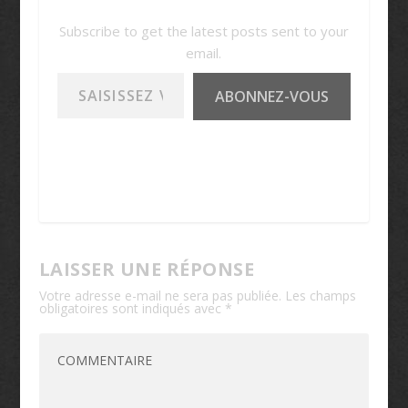
Subscribe to get the latest posts sent to your
email.
Saisissez votre adresse e-mail…
ABONNEZ-VOUS
LAISSER UNE RÉPONSE
Votre adresse e-mail ne sera pas publiée.
Les champs
obligatoires sont indiqués avec
*