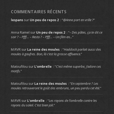
COMMENTAIRES RÉCENTS
lespans
sur
Un peu de repos 2
: “
@Anna part en vrille ?
”
Anna Ramel
sur
Un peu de repos 2
: “
– Des pâtes, ça te dit ce
soir ? – Pfff… – Resto ? – Pfff… – Un film en…
”
M.RVR
sur
La reine des moules
: “
Haddock parlait aussi des
moules à gaufres. Bon, là c’est la grosse affluence.
”
Matoufilou
sur
L’ombrelle
: “
C’est même superbe, j’adore ces
motifs.
”
Matoufilou
sur
La reine des moules
: “
En septembre ? Les
moules retrouveront le goût des embruns, un peu perdu cet été.
”
M.RVR
sur
L’ombrelle
: “
Les rayons de l’ombrelle contre les
rayons du soleil. C’est bien joli.
”