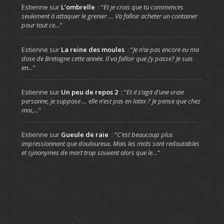
Estienne
sur
L’ombrelle
: “
Et je crois que tu commences
seulement à attaquer le grenier … Va falloir acheter un container
pour tout ce…
”
Estienne
sur
La reine des moules
: “
Je n’ai pas encore eu ma
dose de Bretagne cette année. Il va falloir que j’y passe? Je suis
en…
”
Estienne
sur
Un peu de repos 2
: “
Et il s’agit d’une vraie
personne, je suppose … elle n’est pas en latex ? Je pense que chez
moi,…
”
Estienne
sur
Gueule de raie
: “
C’est beaucoup plus
impressionnant que douloureux. Mais les mots sont redoutables
et synonymes de mort trop souvent alors que le…
”