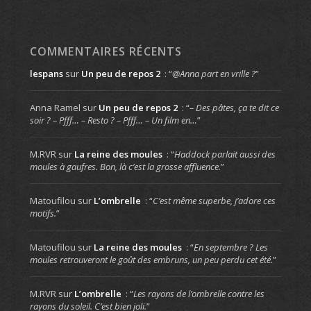
COMMENTAIRES RÉCENTS
lespans
sur
Un peu de repos 2
: “
@Anna part en vrille ?
”
Anna Ramel
sur
Un peu de repos 2
: “
– Des pâtes, ça te dit ce
soir ? – Pfff… – Resto ? – Pfff… – Un film en…
”
M.RVR
sur
La reine des moules
: “
Haddock parlait aussi des
moules à gaufres. Bon, là c’est la grosse affluence.
”
Matoufilou
sur
L’ombrelle
: “
C’est même superbe, j’adore ces
motifs.
”
Matoufilou
sur
La reine des moules
: “
En septembre ? Les
moules retrouveront le goût des embruns, un peu perdu cet été.
”
M.RVR
sur
L’ombrelle
: “
Les rayons de l’ombrelle contre les
rayons du soleil. C’est bien joli.
”