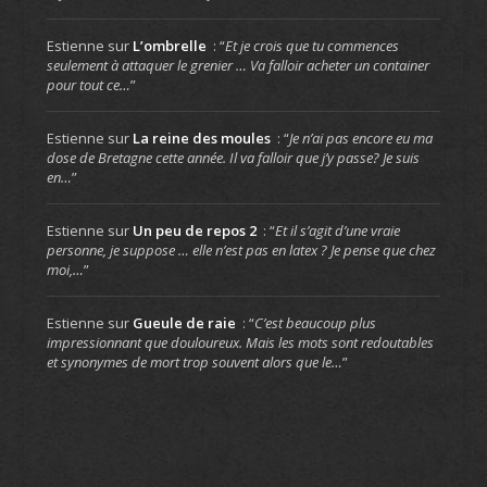
Estienne
sur
L’ombrelle
: “
Et je crois que tu commences
seulement à attaquer le grenier … Va falloir acheter un container
pour tout ce…
”
Estienne
sur
La reine des moules
: “
Je n’ai pas encore eu ma
dose de Bretagne cette année. Il va falloir que j’y passe? Je suis
en…
”
Estienne
sur
Un peu de repos 2
: “
Et il s’agit d’une vraie
personne, je suppose … elle n’est pas en latex ? Je pense que chez
moi,…
”
Estienne
sur
Gueule de raie
: “
C’est beaucoup plus
impressionnant que douloureux. Mais les mots sont redoutables
et synonymes de mort trop souvent alors que le…
”