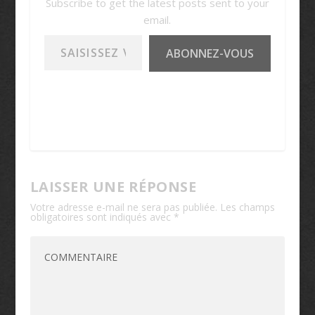
Subscribe to get the latest posts sent to your
email.
Saisissez votre adresse e-mail…
ABONNEZ-VOUS
LAISSER UNE RÉPONSE
Votre adresse e-mail ne sera pas publiée.
Les champs
obligatoires sont indiqués avec
*