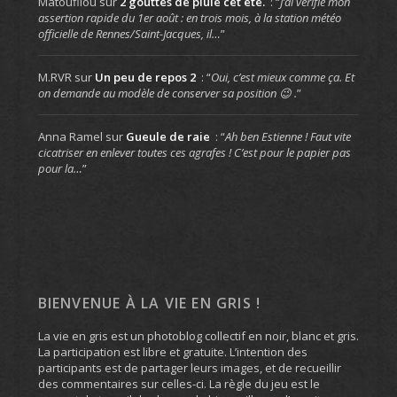
Matoufilou
sur
2 gouttes de pluie cet été.
: “
J’ai vérifié mon
assertion rapide du 1er août : en trois mois, à la station météo
officielle de Rennes/Saint-Jacques, il…
”
M.RVR
sur
Un peu de repos 2
: “
Oui, c’est mieux comme ça. Et
on demande au modèle de conserver sa position 😉 .
”
Anna Ramel
sur
Gueule de raie
: “
Ah ben Estienne ! Faut vite
cicatriser en enlever toutes ces agrafes ! C’est pour le papier pas
pour la…
”
BIENVENUE À LA VIE EN GRIS !
La vie en gris est un photoblog collectif en noir, blanc et gris.
La participation est libre et gratuite. L’intention des
participants est de partager leurs images, et de recueillir
des commentaires sur celles-ci. La règle du jeu est le