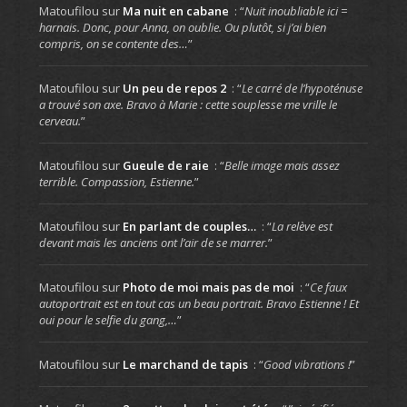
Matoufilou
sur
Ma nuit en cabane
: “
Nuit inoubliable ici =
harnais. Donc, pour Anna, on oublie. Ou plutôt, si j’ai bien
compris, on se contente des…
”
Matoufilou
sur
Un peu de repos 2
: “
Le carré de l’hypoténuse
a trouvé son axe. Bravo à Marie : cette souplesse me vrille le
cerveau.
”
Matoufilou
sur
Gueule de raie
: “
Belle image mais assez
terrible. Compassion, Estienne.
”
Matoufilou
sur
En parlant de couples…
: “
La relève est
devant mais les anciens ont l’air de se marrer.
”
Matoufilou
sur
Photo de moi mais pas de moi
: “
Ce faux
autoportrait est en tout cas un beau portrait. Bravo Estienne ! Et
oui pour le selfie du gang,…
”
Matoufilou
sur
Le marchand de tapis
: “
Good vibrations !
”