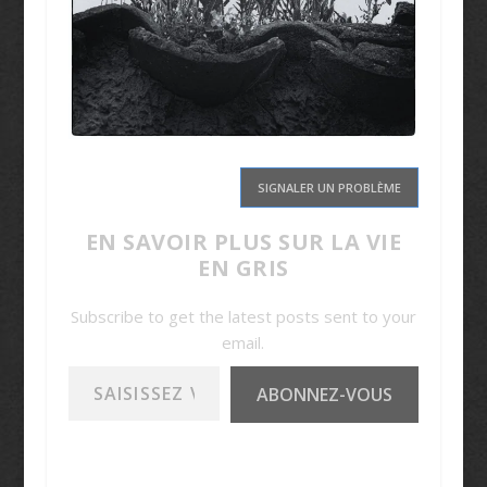
SIGNALER UN PROBLÈME
EN SAVOIR PLUS SUR LA VIE
EN GRIS
Subscribe to get the latest posts sent to your
email.
Saisissez votre adresse e-mail…
ABONNEZ-VOUS