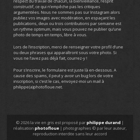
respect du travail de chacun, la bienveillance, l’esprit
constructif, ce qui n’empêche pas les critiques
argumentées. Nous ne sommes pas sur Instagram alors
publiez vos images avec modération, en espaçant les
publications, deux ou trois contributions par semaine est
un rythme optimum, mais vous pouvez ne publier qu’une
photo de temps en temps, libre à vous.
Lors de l’inscription, merci de renseigner votre profil d’une
ou deux phrases qui apparaîtront sous votre photo. Si
vous ne l’avez pas déjà fait, courrez-y !
Pour s’inscrire, le formulaire est juste là en-dessous. A
cause des spams, il peut y avoir un bug lors de votre
inscription, si c’est le cas, envoyez-moi un mail à
philippe(a)photofloue.net.
© 2026 la vie en gris est proposé par
philippe durand
|
réalisation
photofloue
| photographies © par leur auteur,
reproduction interdite sans leur accord