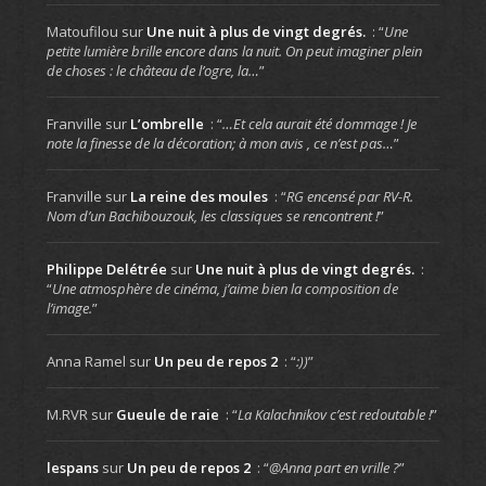
Matoufilou
sur
Une nuit à plus de vingt degrés.
: “
Une
petite lumière brille encore dans la nuit. On peut imaginer plein
de choses : le château de l’ogre, la…
”
Franville
sur
L’ombrelle
: “
…Et cela aurait été dommage ! Je
note la finesse de la décoration; à mon avis , ce n’est pas…
”
Franville
sur
La reine des moules
: “
RG encensé par RV-R.
Nom d’un Bachibouzouk, les classiques se rencontrent !
”
Philippe Delétrée
sur
Une nuit à plus de vingt degrés.
:
“
Une atmosphère de cinéma, j’aime bien la composition de
l’image.
”
Anna Ramel
sur
Un peu de repos 2
: “
:))
”
M.RVR
sur
Gueule de raie
: “
La Kalachnikov c’est redoutable !
”
lespans
sur
Un peu de repos 2
: “
@Anna part en vrille ?
”