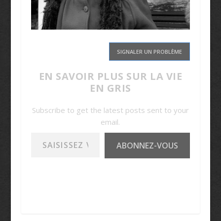
SIGNALER UN PROBLÈME
EN SAVOIR PLUS SUR LA VIE
EN GRIS
Subscribe to get the latest posts sent to your
email.
Saisissez votre adresse e-mail…
ABONNEZ-VOUS