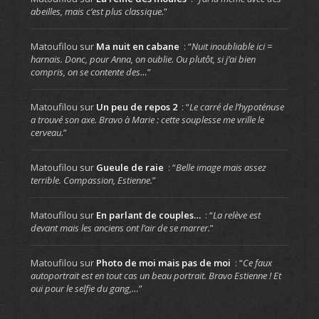
abeilles, mais c’est plus classique.
”
Matoufilou
sur
Ma nuit en cabane
: “
Nuit inoubliable ici =
harnais. Donc, pour Anna, on oublie. Ou plutôt, si j’ai bien
compris, on se contente des…
”
Matoufilou
sur
Un peu de repos 2
: “
Le carré de l’hypoténuse
a trouvé son axe. Bravo à Marie : cette souplesse me vrille le
cerveau.
”
Matoufilou
sur
Gueule de raie
: “
Belle image mais assez
terrible. Compassion, Estienne.
”
Matoufilou
sur
En parlant de couples…
: “
La relève est
devant mais les anciens ont l’air de se marrer.
”
Matoufilou
sur
Photo de moi mais pas de moi
: “
Ce faux
autoportrait est en tout cas un beau portrait. Bravo Estienne ! Et
oui pour le selfie du gang,…
”