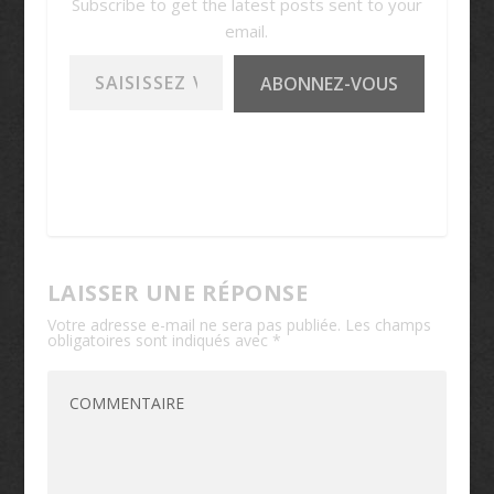
Subscribe to get the latest posts sent to your
email.
Saisissez votre adresse e-mail…
ABONNEZ-VOUS
LAISSER UNE RÉPONSE
Votre adresse e-mail ne sera pas publiée.
Les champs
obligatoires sont indiqués avec
*