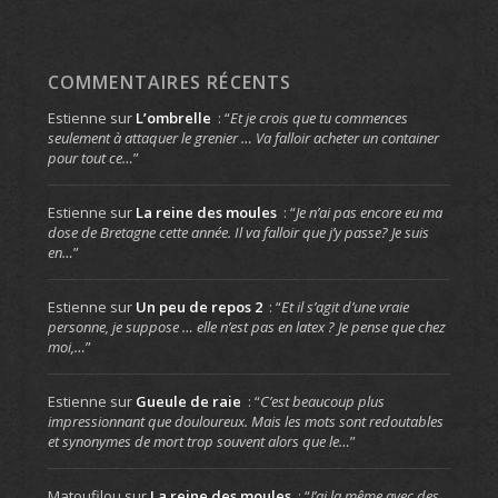
COMMENTAIRES RÉCENTS
Estienne
sur
L’ombrelle
: “
Et je crois que tu commences
seulement à attaquer le grenier … Va falloir acheter un container
pour tout ce…
”
Estienne
sur
La reine des moules
: “
Je n’ai pas encore eu ma
dose de Bretagne cette année. Il va falloir que j’y passe? Je suis
en…
”
Estienne
sur
Un peu de repos 2
: “
Et il s’agit d’une vraie
personne, je suppose … elle n’est pas en latex ? Je pense que chez
moi,…
”
Estienne
sur
Gueule de raie
: “
C’est beaucoup plus
impressionnant que douloureux. Mais les mots sont redoutables
et synonymes de mort trop souvent alors que le…
”
Matoufilou
sur
La reine des moules
: “
J’ai la même avec des