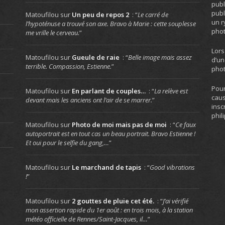
publ
publ
Matoufilou
sur
Un peu de repos 2
: “
Le carré de
un r
l’hypoténuse a trouvé son axe. Bravo à Marie : cette souplesse
phot
me vrille le cerveau.
”
Lors
Matoufilou
sur
Gueule de raie
: “
Belle image mais assez
d’un
terrible. Compassion, Estienne.
”
phot
Pour
Matoufilou
sur
En parlant de couples…
: “
La relève est
caus
devant mais les anciens ont l’air de se marrer.
”
insc
phil
Matoufilou
sur
Photo de moi mais pas de moi
: “
Ce faux
autoportrait est en tout cas un beau portrait. Bravo Estienne !
Et oui pour le selfie du gang,…
”
Matoufilou
sur
Le marchand de tapis
: “
Good vibrations
!
”
Matoufilou
sur
2 gouttes de pluie cet été.
: “
J’ai vérifié
mon assertion rapide du 1er août : en trois mois, à la station
météo officielle de Rennes/Saint-Jacques, il…
”