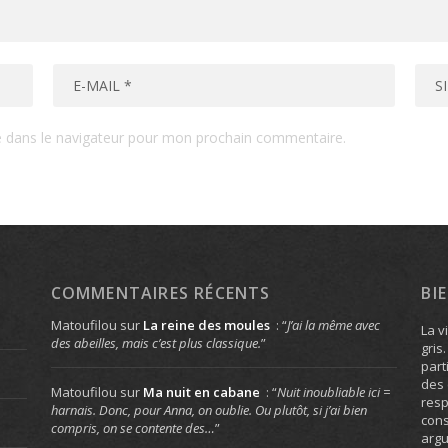
e dans le navigateur pour mon prochain commentaire.
COMMENTAIRES RÉCENTS
BI
Matoufilou
sur
La reine des moules
: “
J’ai la même avec
La v
des abeilles, mais c’est plus classique.
”
gris
part
des 
Matoufilou
sur
Ma nuit en cabane
: “
Nuit inoubliable ici =
resp
harnais. Donc, pour Anna, on oublie. Ou plutôt, si j’ai bien
cons
compris, on se contente des…
”
arg